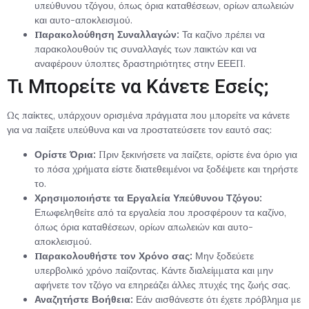
υπεύθυνου τζόγου, όπως όρια καταθέσεων, ορίων απωλειών
και αυτο-αποκλεισμού.
Παρακολούθηση Συναλλαγών:
Τα καζίνο πρέπει να
παρακολουθούν τις συναλλαγές των παικτών και να
αναφέρουν ύποπτες δραστηριότητες στην ΕΕΕΠ.
Τι Μπορείτε να Κάνετε Εσείς;
Ως παίκτες, υπάρχουν ορισμένα πράγματα που μπορείτε να κάνετε
για να παίξετε υπεύθυνα και να προστατεύσετε τον εαυτό σας:
Ορίστε Όρια:
Πριν ξεκινήσετε να παίζετε, ορίστε ένα όριο για
το πόσα χρήματα είστε διατεθειμένοι να ξοδέψετε και τηρήστε
το.
Χρησιμοποιήστε τα Εργαλεία Υπεύθυνου Τζόγου:
Επωφεληθείτε από τα εργαλεία που προσφέρουν τα καζίνο,
όπως όρια καταθέσεων, ορίων απωλειών και αυτο-
αποκλεισμού.
Παρακολουθήστε τον Χρόνο σας:
Μην ξοδεύετε
υπερβολικό χρόνο παίζοντας. Κάντε διαλείμματα και μην
αφήνετε τον τζόγο να επηρεάζει άλλες πτυχές της ζωής σας.
Αναζητήστε Βοήθεια:
Εάν αισθάνεστε ότι έχετε πρόβλημα με