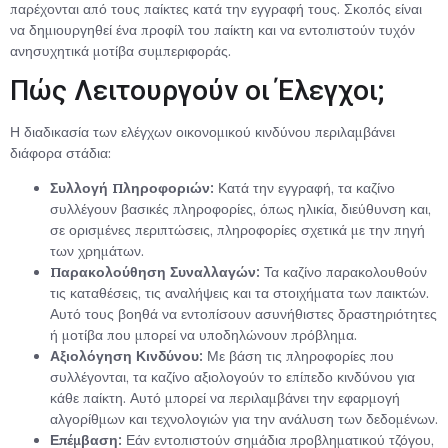
παρέχονται από τους παίκτες κατά την εγγραφή τους. Σκοπός είναι
να δημιουργηθεί ένα προφίλ του παίκτη και να εντοπιστούν τυχόν
ανησυχητικά μοτίβα συμπεριφοράς.
Πώς Λειτουργούν οι Έλεγχοι;
Η διαδικασία των ελέγχων οικονομικού κινδύνου περιλαμβάνει
διάφορα στάδια:
Συλλογή Πληροφοριών:
Κατά την εγγραφή, τα καζίνο
συλλέγουν βασικές πληροφορίες, όπως ηλικία, διεύθυνση και,
σε ορισμένες περιπτώσεις, πληροφορίες σχετικά με την πηγή
των χρημάτων.
Παρακολούθηση Συναλλαγών:
Τα καζίνο παρακολουθούν
τις καταθέσεις, τις αναλήψεις και τα στοιχήματα των παικτών.
Αυτό τους βοηθά να εντοπίσουν ασυνήθιστες δραστηριότητες
ή μοτίβα που μπορεί να υποδηλώνουν πρόβλημα.
Αξιολόγηση Κινδύνου:
Με βάση τις πληροφορίες που
συλλέγονται, τα καζίνο αξιολογούν το επίπεδο κινδύνου για
κάθε παίκτη. Αυτό μπορεί να περιλαμβάνει την εφαρμογή
αλγορίθμων και τεχνολογιών για την ανάλυση των δεδομένων.
Επέμβαση:
Εάν εντοπιστούν σημάδια προβληματικού τζόγου,