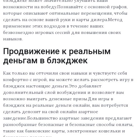
блэкджеке может значительно улучшить ваши
возможности на победу.Познавайте с основной графов,
которые описывают оптимальные перемещения, чтобы
сделать на основе вашей руки и карты дилера.Метод
применение этих подходов в течение ваших
безвозмездно игровых сессий для повышения своих
навыков.
Продвижение к реальным
деньгам в блэкджек
Как только вы отточили свои навыки и чувствуете себя
комфортно с игрой, вы можете желать рассмотреть игру в
блэкджек настоящие деньги.Это добавляет
дополнительный слой возбуждения и позволяет вам
возможно выиграть денежные призы.Для игры в
блэкджек на реальные деньги онлайн, вам потребуется
сделать депозит на свой онлайн азартное
заведение.Большинство азартные заведения предлагают
разнообразные безопасные и безопасные способы оплаты,
такие как банковские карты, электронные кошельки и