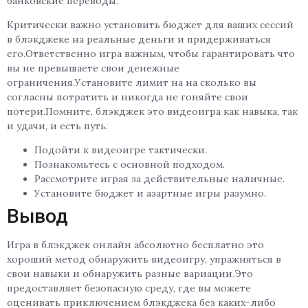
банковские переводы.
Критически важно установить бюджет для ваших сессий
в блэкджеке на реальные деньги и придерживаться
его.Ответственно игра важным, чтобы гарантировать что
вы не превышаете свои денежные
ограничения.Установите лимит на на сколько вы
согласны потратить и никогда не гоняйте свои
потери.Помните, блэкджек это видеоигра как навыка, так
и удачи, и есть путь.
Подойти к видеоигре тактически.
Познакомьтесь с основной подходом.
Рассмотрите играя за действительные наличные.
Установите бюджет и азартные игры разумно.
Вывод
Игра в блэкджек онлайн абсолютно бесплатно это
хороший метод обнаружить видеоигру, упражняться в
свои навыки и обнаружить разные вариации.Это
предоставляет безопасную среду, где вы можете
оценивать приключением блэкджека без каких-либо