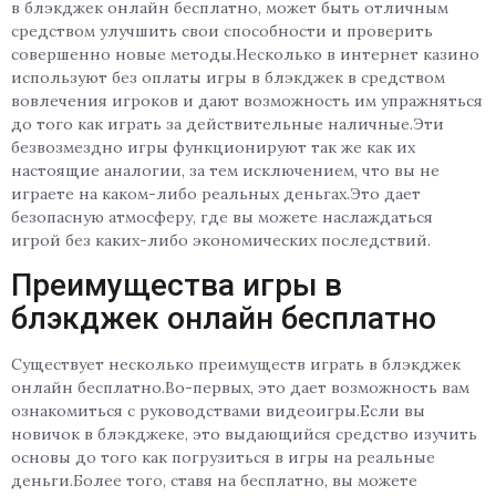
в блэкджек онлайн бесплатно, может быть отличным
средством улучшить свои способности и проверить
совершенно новые методы.Несколько в интернет казино
используют без оплаты игры в блэкджек в средством
вовлечения игроков и дают возможность им упражняться
до того как играть за действительные наличные.Эти
безвозмездно игры функционируют так же как их
настоящие аналогии, за тем исключением, что вы не
играете на каком-либо реальных деньгах.Это дает
безопасную атмосферу, где вы можете наслаждаться
игрой без каких-либо экономических последствий.
Преимущества игры в
блэкджек онлайн бесплатно
Существует несколько преимуществ играть в блэкджек
онлайн бесплатно.Во-первых, это дает возможность вам
ознакомиться с руководствами видеоигры.Если вы
новичок в блэкджеке, это выдающийся средство изучить
основы до того как погрузиться в игры на реальные
деньги.Более того, ставя на бесплатно, вы можете