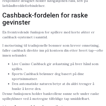
responsive designet holder navigasjonen rask, selv på
lavbåndbreddeforbindelser.
Cashback-fordelen for raske
gevinster
En fremtredende funksjon for spillere med korte økter er
cashback-systemet i sanntid.
I motsetning til tradisjonelle bonuser som krever omsetning,
faller cashback direkte inn på kontoen din etter hvert tap—ofte
innen sekunder.
Live Casino Cashback gir avkastning på hver hånd som
spilles.
Sports Cashback belønner deg basert på dine
sportsinnsatser.
Den automatiske naturen betyr at du aldri trenger å
huske å kreve den.
Denne funksjonen holder bankrollene sunne selv under raske
spillsykluser ved å motregne tilfeldige tap umiddelbart.