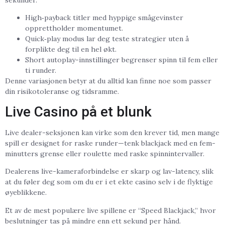
High‑payback titler med hyppige smågevinster
opprettholder momentumet.
Quick‑play modus lar deg teste strategier uten å
forplikte deg til en hel økt.
Short autoplay-innstillinger begrenser spinn til fem eller
ti runder.
Denne variasjonen betyr at du alltid kan finne noe som passer
din risikotoleranse og tidsramme.
Live Casino på et blunk
Live dealer-seksjonen kan virke som den krever tid, men mange
spill er designet for raske runder—tenk blackjack med en fem-
minutters grense eller roulette med raske spinnintervaller.
Dealerens live-kameraforbindelse er skarp og lav-latency, slik
at du føler deg som om du er i et ekte casino selv i de flyktige
øyeblikkene.
Et av de mest populære live spillene er “Speed Blackjack,” hvor
beslutninger tas på mindre enn ett sekund per hånd.