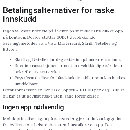
Betalingsalternativer for raske
innskudd
Ingen vil kaste bort tid på å vente på at midler skal dukke opp
på kontoen. Derfor støtter 30Bet øyeblikkelige
betalingsmetoder som Visa, Mastercard, Skrill, Neteller og
Bitcoin.
Skrill og Neteller lar deg sette inn på under ett minutt.
Bitcoin-transaksjoner er nesten øyeblikkelige når de er
bekreftet av nettverket.
Paysafecard tilbyr forhåndsladede midler som kan brukes
umiddelbart.
Uttaksprosessen er like rask—opptil €10 000 per dag—slik at
du kan ta ut gevinst raskt uten lange forsinkelser.
Ingen app nødvendig
Mobiloptimaliseringen på nettstedet gjør at du kan logge inn
fra hvilken som helst enhet uten å installere en app. Det