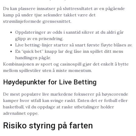
Du kan plassere innsatser på sluttresultatet av en pågående
kamp på under tjue sekunder takket være det
strømlinjeformede grensesnittet.
Oppdateringer av odds i sanntid sikrer at du aldri går
glipp av en prisendring.
Live betting-linjer starter så snart første fløyte blåses av.
En “quick bet” knapp lar deg låse inn spillet ditt mens
handlingen pågår.
Kombinasjonen av sport og casinospill gjør det enkelt å bytte
mellom spillestiler uten å miste momentum.
Høydepunkter for Live Betting
De mest populære live markedene fokuserer på høyscorende
kamper hvor utfall kan svinge raskt. Enten det er fotball eller
basketball, vil du oppdage at raske utbetalinger holder
adrenalinet oppe.
Risiko styring på farten