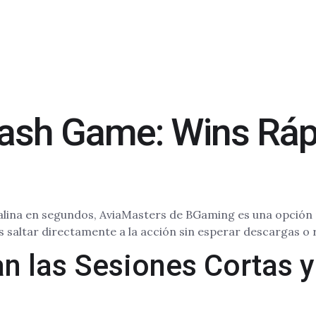
ash Game: Wins Ráp
ina en segundos, AviaMasters de BGaming es una opción per
saltar directamente a la acción sin esperar descargas o r
n las Sesiones Cortas y