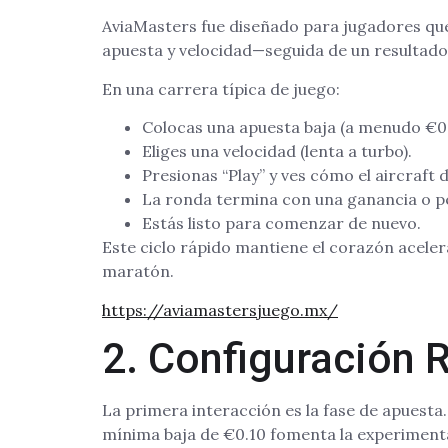
AviaMasters fue diseñado para jugadores que
apuesta y velocidad—seguida de un resultado
En una carrera típica de juego:
Colocas una apuesta baja (a menudo €0
Eliges una velocidad (lenta a turbo).
Presionas “Play” y ves cómo el aircraft 
La ronda termina con una ganancia o p
Estás listo para comenzar de nuevo.
Este ciclo rápido mantiene el corazón aceler
maratón.
https://aviamastersjuego.mx/
2. Configuración 
La primera interacción es la fase de apuesta
mínima baja de €0.10 fomenta la experiment