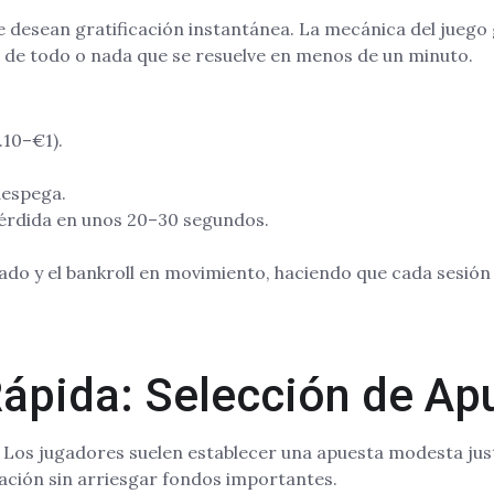
 desean gratificación instantánea. La mecánica del juego
 de todo o nada que se resuelve en menos de un minuto.
.10–€1).
despega.
érdida en unos 20–30 segundos.
ado y el bankroll en movimiento, haciendo que cada sesión
Rápida: Selección de Ap
. Los jugadores suelen establecer una apuesta modesta just
ación sin arriesgar fondos importantes.