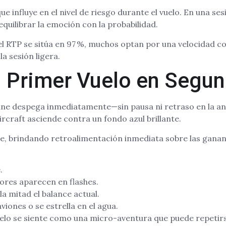
que influye en el nivel de riesgo durante el vuelo. En una 
a equilibrar la emoción con la probabilidad.
 y el RTP se sitúa en 97 %, muchos optan por una velocida
 sesión ligera.
: Primer Vuelo en Segu
 plane despega inmediatamente—sin pausa ni retraso en la 
rcraft asciende contra un fondo azul brillante.
ne, brindando retroalimentación inmediata sobre las ganan
.
ores aparecen en flashes.
a mitad el balance actual.
viones o se estrella en el agua.
 vuelo se siente como una micro-aventura que puede repeti