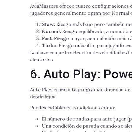
AviaMasters ofrece cuatro configuraciones de v
jugadores generalmente optan por Normal o
Slow:
Riesgo más bajo pero también men
Normal:
Riesgo equilibrado; a menudo e
Fast:
Riesgo mayor; acumulación más ráp
Turbo:
Riesgo más alto; para jugadore
La clave es que la selección de velocidad es 
aleatorios.
6. Auto Play: Pow
Auto Play te permite programar docenas de r
desde lejos.
Puedes establecer condiciones como:
El número de rondas para auto‑jugar (p
Una condición de parada cuando se alc