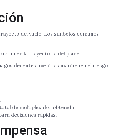
ción
 trayecto del vuelo. Los símbolos comunes
actan en la trayectoria del plane.
 pagos decentes mientras mantienen el riesgo
.
total de multiplicador obtenido.
para decisiones rápidas.
compensa