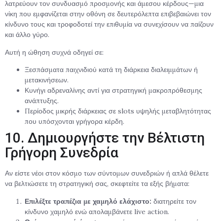
λατρεύουν τον συνδυασμό προσμονής και άμεσου κέρδους—μια
νίκη που εμφανίζεται στην οθόνη σε δευτερόλεπτα επιβεβαιώνει τον
κίνδυνο τους και τροφοδοτεί την επιθυμία να συνεχίσουν να παίζουν
και άλλο γύρο.
Αυτή η ώθηση συχνά οδηγεί σε:
Ξεσπάσματα παιχνιδιού κατά τη διάρκεια διαλειμμάτων ή
μετακινήσεων.
Κυνήγι αδρεναλίνης αντί για στρατηγική μακροπρόθεσμης
ανάπτυξης.
Περίοδος μικρής διάρκειας σε slots υψηλής μεταβλητότητας
που υπόσχονται γρήγορα κέρδη.
10. Δημιουργήστε την Βέλτιστη
Γρήγορη Συνεδρία
Αν είστε νέοι στον κόσμο των σύντομων συνεδριών ή απλά θέλετε
να βελτιώσετε τη στρατηγική σας, σκεφτείτε τα εξής βήματα:
Επιλέξτε τραπέζια με χαμηλό ελάχιστο:
διατηρείτε τον
κίνδυνο χαμηλό ενώ απολαμβάνετε live action.