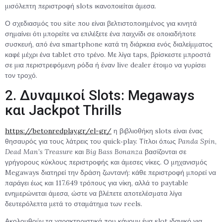
μισόλεπτη περιστροφή slots ικανοποιείται άμεσα.
Ο σχεδιασμός του site που είναι βελτιστοποιημένος για κινητά
σημαίνει ότι μπορείτε να επιλέξετε ένα παιχνίδι σε οποιαδήποτε
συσκευή, από ένα smartphone κατά τη διάρκεια ενός διαλείμματος
καφέ μέχρι ένα tablet στο τρένο. Με λίγα taps, βρίσκεστε μπροστά
σε μια περιστρεφόμενη ρόδα ή έναν live dealer έτοιμο να γυρίσει
τον τροχό.
2. Δυναμικοί Slots: Megaways
και Jackpot Thrills
https://betonredplay.gr/el-gr/
η βιβλιοθήκη slots είναι ένας
θησαυρός για τους λάτρεις του quick‑play. Τίτλοι όπως
Panda Spin
,
Dead Man’s Treasure
και
Big Bass Bonanza
βασίζονται σε
γρήγορους κύκλους περιστροφής και άμεσες νίκες. Ο μηχανισμός
Megaways διατηρεί την δράση ζωντανή: κάθε περιστροφή μπορεί να
παράγει έως και 117.649 τρόπους για νίκη, αλλά το paytable
ενημερώνεται άμεσα, ώστε να βλέπετε αποτελέσματα λίγα
δευτερόλεπτα μετά το σταμάτημα των reels.
Ακολουθούν τα χαρακτηριστικά που κάνουν ένα slot ιδανικό για