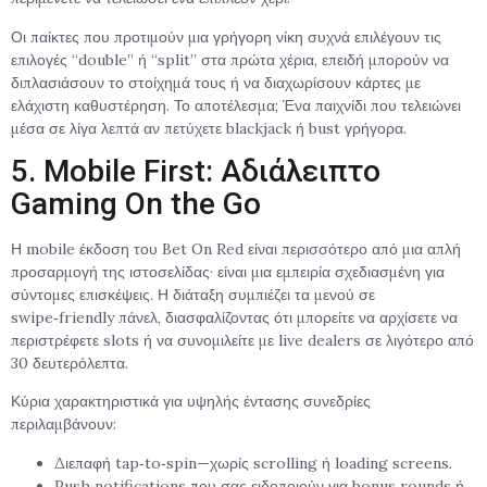
Οι παίκτες που προτιμούν μια γρήγορη νίκη συχνά επιλέγουν τις
επιλογές “double” ή “split” στα πρώτα χέρια, επειδή μπορούν να
διπλασιάσουν το στοίχημά τους ή να διαχωρίσουν κάρτες με
ελάχιστη καθυστέρηση. Το αποτέλεσμα; Ένα παιχνίδι που τελειώνει
μέσα σε λίγα λεπτά αν πετύχετε blackjack ή bust γρήγορα.
5. Mobile First: Αδιάλειπτο
Gaming On the Go
Η mobile έκδοση του Bet On Red είναι περισσότερο από μια απλή
προσαρμογή της ιστοσελίδας· είναι μια εμπειρία σχεδιασμένη για
σύντομες επισκέψεις. Η διάταξη συμπιέζει τα μενού σε
swipe‑friendly πάνελ, διασφαλίζοντας ότι μπορείτε να αρχίσετε να
περιστρέφετε slots ή να συνομιλείτε με live dealers σε λιγότερο από
30 δευτερόλεπτα.
Κύρια χαρακτηριστικά για υψηλής έντασης συνεδρίες
περιλαμβάνουν:
Διεπαφή tap‑to‑spin—χωρίς scrolling ή loading screens.
Push notifications που σας ειδοποιούν για bonus rounds ή