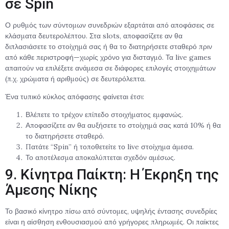
σε Spin
Ο ρυθμός των σύντομων συνεδριών εξαρτάται από αποφάσεις σε
κλάσματα δευτερολέπτου. Στα slots, αποφασίζετε αν θα
διπλασιάσετε το στοίχημά σας ή θα το διατηρήσετε σταθερό πριν
από κάθε περιστροφή—χωρίς χρόνο για δισταγμό. Τα live games
απαιτούν να επιλέξετε ανάμεσα σε διάφορες επιλογές στοιχημάτων
(π.χ. χρώματα ή αριθμούς) σε δευτερόλεπτα.
Ένα τυπικό κύκλος απόφασης φαίνεται έτσι:
Βλέπετε το τρέχον επίπεδο στοιχήματος εμφανώς.
Αποφασίζετε αν θα αυξήσετε το στοίχημά σας κατά 10% ή θα
το διατηρήσετε σταθερό.
Πατάτε “Spin” ή τοποθετείτε το live στοίχημα άμεσα.
Το αποτέλεσμα αποκαλύπτεται σχεδόν αμέσως.
9. Κίνητρα Παίκτη: Η Έκρηξη της
Άμεσης Νίκης
Το βασικό κίνητρο πίσω από σύντομες, υψηλής έντασης συνεδρίες
είναι η αίσθηση ενθουσιασμού από γρήγορες πληρωμές. Οι παίκτες