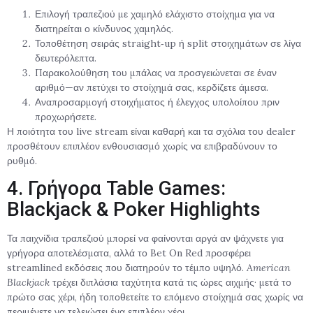
Επιλογή τραπεζιού με χαμηλό ελάχιστο στοίχημα για να
διατηρείται ο κίνδυνος χαμηλός.
Τοποθέτηση σειράς straight‑up ή split στοιχημάτων σε λίγα
δευτερόλεπτα.
Παρακολούθηση του μπάλας να προσγειώνεται σε έναν
αριθμό—αν πετύχει το στοίχημά σας, κερδίζετε άμεσα.
Αναπροσαρμογή στοιχήματος ή έλεγχος υπολοίπου πριν
προχωρήσετε.
Η ποιότητα του live stream είναι καθαρή και τα σχόλια του dealer
προσθέτουν επιπλέον ενθουσιασμό χωρίς να επιβραδύνουν το
ρυθμό.
4. Γρήγορα Table Games:
Blackjack & Poker Highlights
Τα παιχνίδια τραπεζιού μπορεί να φαίνονται αργά αν ψάχνετε για
γρήγορα αποτελέσματα, αλλά το Bet On Red προσφέρει
streamlined εκδόσεις που διατηρούν το τέμπο υψηλό.
American
Blackjack
τρέχει διπλάσια ταχύτητα κατά τις ώρες αιχμής· μετά το
πρώτο σας χέρι, ήδη τοποθετείτε το επόμενο στοίχημά σας χωρίς να
περιμένετε να τελειώσει ένα επιπλέον χέρι.