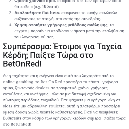
Ορίστε χρονικό όριο:
αποφασίστε εκ των προτέρων πόσο
θα παίξετε (π.χ. 15 λεπτά).
Ακολουθήστε flat bets:
αποφύγετε το κυνήγι απωλειών
αυξάνοντας τα στοιχήματα εντός της συνεδρίας.
Χρησιμοποιήστε γρήγορες μεθόδους ανάληψης:
τα
crypto μπορούν να αποδώσουν άμεσα μετά την επαλήθευση
του λογαριασμού σας.
Συμπέρασμα: Έτοιμοι για Ταχεία
Κέρδη; Παίξτε Τώρα στο
BetOnRed!
Αν η ταχύτητα και η ενέργεια είναι αυτά που λαχταράτε από το
online gambling, το Bet On Red προσφέρει τα πάντα—γρήγορα
spins, ζωντανούς dealers σε πραγματικό χρόνο, γρήγορες
καταθέσεις και αναλήψεις—όλα σε μια διεπαφή σχεδιασμένη για
σύντομες περιόδους παιχνιδιού. Είτε ψάχνετε μια γρήγορη νίκη σε
slots είτε μια αδρεναλίνη roulette, αυτή η πλατφόρμα προσφέρει
άμεση δράση χωρίς περιττές καθυστερήσεις. Γιατί να περιμένετε;
Βυθιστείτε στον κόσμο των γρήγορων κερδών σήμερα—παίξτε τώρα
στο BetOnRed!