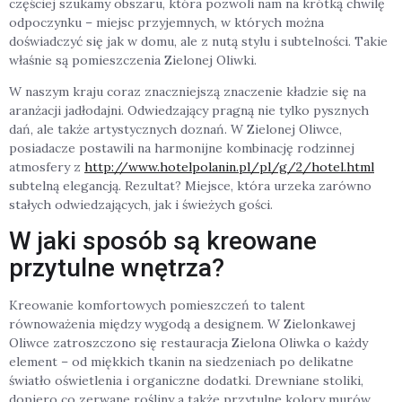
częściej szukamy obszaru, która pozwoli nam na krótką chwilę
odpoczynku – miejsc przyjemnych, w których można
doświadczyć się jak w domu, ale z nutą stylu i subtelności. Takie
właśnie są pomieszczenia Zielonej Oliwki.
W naszym kraju coraz znaczniejszą znaczenie kładzie się na
aranżacji jadłodajni. Odwiedzający pragną nie tylko pysznych
dań, ale także artystycznych doznań. W Zielonej Oliwce,
posiadacze postawili na harmonijne kombinację rodzinnej
atmosfery z
http://www.hotelpolanin.pl/pl/g/2/hotel.html
subtelną elegancją. Rezultat? Miejsce, która urzeka zarówno
stałych odwiedzających, jak i świeżych gości.
W jaki sposób są kreowane
przytulne wnętrza?
Kreowanie komfortowych pomieszczeń to talent
równoważenia między wygodą a designem. W Zielonkawej
Oliwce zatroszczono się restauracja Zielona Oliwka o każdy
element – od miękkich tkanin na siedzeniach po delikatne
światło oświetlenia i organiczne dodatki. Drewniane stoliki,
dopiero co zerwane rośliny a także przytulne kolory murów