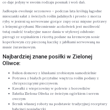
co daje jedyny w swoim rodzaju posmak i woń dań.
Jadłospis ewoluuje sezonowo – podczas lata królują łagodne
mieszanki sałat z świeżych roślin jadalnych i prosto z morza
ryby, w jesieni są serwowane gorące zupy oraz mięsne potrawy
z leśnymi grzybami. Niezmiennie aczkolwiek jest możliwość
tutaj znaleźć tradycyjne nasze dania w stylowej odsłonie:
pierogi ze szpinakiem i ricottą podane na kremowym sosie
koperkowym czy pieczoną kaczkę z jabłkami serwowaną na
musie żurawinowym.
Najbardziej znane posiłki w Zielonej
Oliwce:
Bulion domowy z kluskami zrobionym samodzielnie
Potrawa z białych przytulne wnętrza roślin podany z
chrzęszczącymi pieczywem.
Kawałki z wieprzowiny w polewie z borowików
Sałatka Zielona Oliwka ze świeżym ogórkiem i serem
owczym
Sernik własnej roboty na podstawie tradycyjnej receptury
babcinej posiadaczki