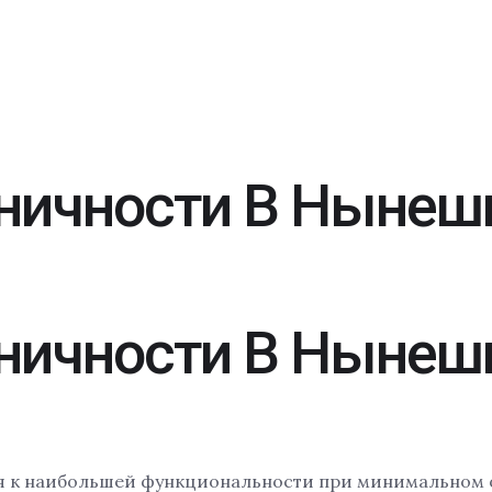
ничности В Нынеш
ничности В Нынеш
я к наибольшей функциональности при минимальном 