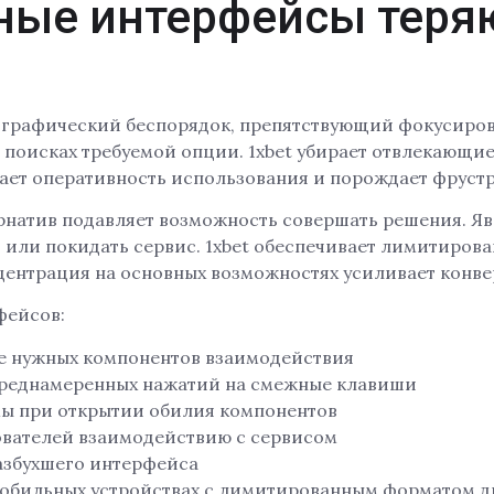
ные интерфейсы теря
графический беспорядок, препятствующий фокусировк
 поисках требуемой опции. 1xbet убирает отвлекающие
ает оперативность использования и порождает фруст
рнатив подавляет возможность совершать решения. Я
 или покидать сервис. 1xbet обеспечивает лимитиров
центрация на основных возможностях усиливает конве
фейсов:
е нужных компонентов взаимодействия
преднамеренных нажатий на смежные клавиши
ы при открытии обилия компонентов
ователей взаимодействию с сервисом
азбухшего интерфейса
мобильных устройствах с лимитированным форматом д