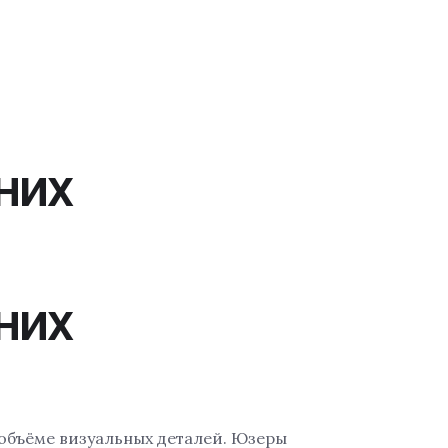
них
них
объёме визуальных деталей. Юзеры