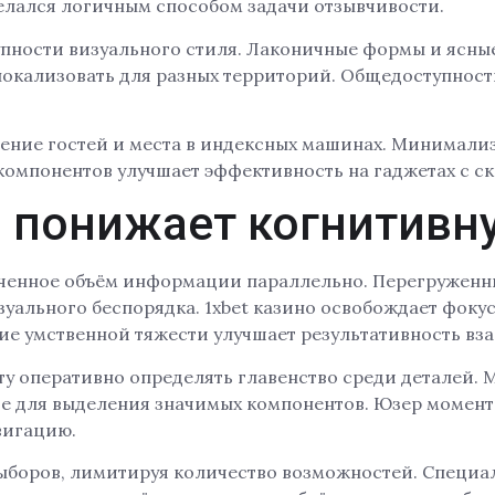
елался логичным способом задачи отзывчивости.
пности визуального стиля. Лаконичные формы и ясны
окализовать для разных территорий. Общедоступност
нение гостей и места в индексных машинах. Минимали
омпонентов улучшает эффективность на гаджетах с с
 понижает когнитивн
ченное объём информации параллельно. Перегруженн
зуального беспорядка. 1xbet казино освобождает фоку
е умственной тяжести улучшает результативность вз
кту оперативно определять главенство среди детале
ие для выделения значимых компонентов. Юзер момент
вигацию.
выборов, лимитируя количество возможностей. Специал