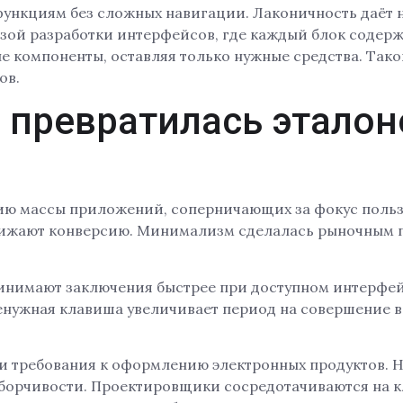
функциям без сложных навигации. Лаконичность даёт н
зой разработки интерфейсов, где каждый блок содерж
 компоненты, оставляя только нужные средства. Так
ов.
 превратилась этало
ию массы приложений, соперничающих за фокус польз
нижают конверсию. Минимализм сделалась рыночным
инимают заключения быстрее при доступном интерфейс
енужная клавиша увеличивает период на совершение 
 требования к оформлению электронных продуктов. 
зборчивости. Проектировщики сосредотачиваются на к