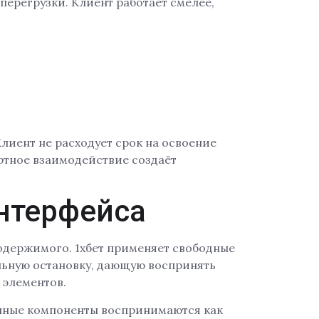
перегрузки. Клиент работает смелее,
иент не расходует срок на освоение
ртное взаимодействие создаёт
интерфейса
одержимого. 1хбет применяет свободные
льную остановку, дающую воспринять
 элементов.
ённые компоненты воспринимаются как