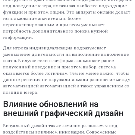
под поведение юзера, показывая наиболее подходящие
функции и при этом опции. Это аппараты онлайн делает
использование значительно более
персонализированным и при этом уменьшает
потребность дополнительного поиска нужной
информации.
Для игрока индивидуализация подразумевает
уменьшение длительности на выполнение выполнение
шагов. В случае если платформа запоминает ранее
полученный поведение и при этом выбор, система
оказывается более логичным. Тем не менее важно, чтобы
данные решения не нарушали ломали равновесие между
автоматизацией автоматизацией а также управлением со
позиции юзера.
Влияние обновлений на
внешний графический дизайн
Визуальный дизайн также активно развивается под
воздействием влиянием инноваций. Современные