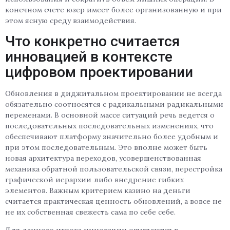
конечном счете юзер имеет более организованную и при
этом ясную среду взаимодействия.
Что конкретно считается
инновацией в контексте
цифровом проектировании
Обновления в диджитальном проектировании не всегда
обязательно соотносятся с радикальными радикальными
переменами. В основной массе ситуаций речь ведется о
последовательных последовательных изменениях, что
обеспечивают платформу значительно более удобным и
при этом последовательным. Это вполне может быть
новая архитектура переходов, усовершенствованная
механика обратной пользовательской связи, перестройка
графической иерархии либо внедрение гибких
элементов. Важным критерием казино на деньги
считается практическая ценность обновлений, а вовсе не
не их собственная свежесть сама по себе себе.