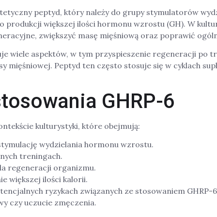
ntetyczny peptyd, który należy do grupy stymulatorów wyd
 produkcji większej ilości hormonu wzrostu (GH). W kul
neracyjne, zwiększyć masę mięśniową oraz poprawić ogól
e wiele aspektów, w tym przyspieszenie regeneracji po tr
sy mięśniowej. Peptyd ten często stosuje się w cyklach su
 stosowania GHRP-6
tekście kulturystyki, które obejmują:
stymulację wydzielania hormonu wzrostu.
wnych treningach.
dla regeneracji organizmu.
większej ilości kalorii.
otencjalnych ryzykach związanych ze stosowaniem GHRP-6, 
wy czy uczucie zmęczenia.