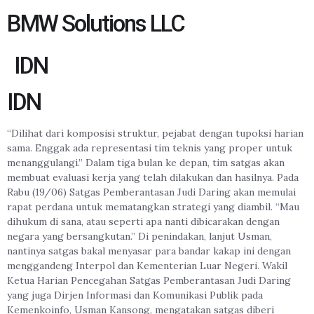
BMW Solutions LLC
IDN
IDN
“Dilihat dari komposisi struktur, pejabat dengan tupoksi harian
sama. Enggak ada representasi tim teknis yang proper untuk
menanggulangi.” Dalam tiga bulan ke depan, tim satgas akan
membuat evaluasi kerja yang telah dilakukan dan hasilnya. Pada
Rabu (19/06) Satgas Pemberantasan Judi Daring akan memulai
rapat perdana untuk mematangkan strategi yang diambil. “Mau
dihukum di sana, atau seperti apa nanti dibicarakan dengan
negara yang bersangkutan.” Di penindakan, lanjut Usman,
nantinya satgas bakal menyasar para bandar kakap ini dengan
menggandeng Interpol dan Kementerian Luar Negeri. Wakil
Ketua Harian Pencegahan Satgas Pemberantasan Judi Daring
yang juga Dirjen Informasi dan Komunikasi Publik pada
Kemenkoinfo, Usman Kansong, mengatakan satgas diberi