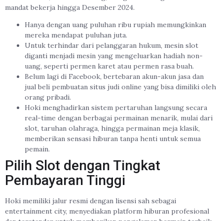
mandat bekerja hingga Desember 2024.
Hanya dengan uang puluhan ribu rupiah memungkinkan
mereka mendapat puluhan juta.
Untuk terhindar dari pelanggaran hukum, mesin slot
diganti menjadi mesin yang mengeluarkan hadiah non-
uang, seperti permen karet atau permen rasa buah.
Belum lagi di Facebook, bertebaran akun-akun jasa dan
jual beli pembuatan situs judi online yang bisa dimiliki oleh
orang pribadi.
Hoki menghadirkan sistem pertaruhan langsung secara
real-time dengan berbagai permainan menarik, mulai dari
slot, taruhan olahraga, hingga permainan meja klasik,
memberikan sensasi hiburan tanpa henti untuk semua
pemain.
Pilih Slot dengan Tingkat
Pembayaran Tinggi
Hoki memiliki jalur resmi dengan lisensi sah sebagai
entertainment city, menyediakan platform hiburan profesional