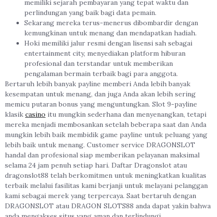
memiliki sejarah pembayaran yang tepat waktu dan
perlindungan yang baik bagi data pemain.
Sekarang mereka terus-menerus dibombardir dengan
kemungkinan untuk menang dan mendapatkan hadiah.
Hoki memiliki jalur resmi dengan lisensi sah sebagai
entertainment city, menyediakan platform hiburan
profesional dan terstandar untuk memberikan
pengalaman bermain terbaik bagi para anggota.
Bertaruh lebih banyak payline memberi Anda lebih banyak
kesempatan untuk menang, dan juga Anda akan lebih sering
memicu putaran bonus yang menguntungkan. Slot 9-payline
klasik
casino
itu mungkin sederhana dan menyenangkan, tetapi
mereka menjadi membosankan setelah beberapa saat dan Anda
mungkin lebih baik membidik game payline untuk peluang yang
lebih baik untuk menang. Customer service DRAGONSLOT
handal dan profesional siap memberikan pelayanan maksimal
selama 24 jam penuh setiap hari. Daftar Dragonslot atau
dragonslot88 telah berkomitmen untuk meningkatkan kualitas
terbaik melalui fasilitas kami berjanji untuk melayani pelanggan
kami sebagai merek yang terpercaya. Saat bertaruh dengan
DRAGONSLOT atau DRAGON SLOTS88 anda dapat yakin bahwa
anda mengakses situs yang aman dan terlindungi.