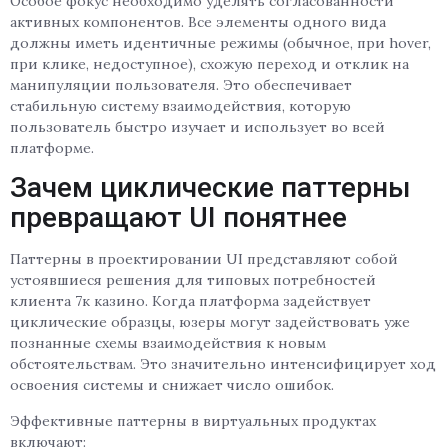
Особое фокус необходимо уделять согласованности
активных компонентов. Все элементы одного вида
должны иметь идентичные режимы (обычное, при hover,
при клике, недоступное), схожую переход и отклик на
манипуляции пользователя. Это обеспечивает
стабильную систему взаимодействия, которую
пользователь быстро изучает и использует во всей
платформе.
Зачем циклические паттерны
превращают UI понятнее
Паттерны в проектировании UI представляют собой
устоявшиеся решения для типовых потребностей
клиента 7к казино. Когда платформа задействует
циклические образцы, юзеры могут задействовать уже
познанные схемы взаимодействия к новым
обстоятельствам. Это значительно интенсифицирует ход
освоения системы и снижает число ошибок.
Эффективные паттерны в виртуальных продуктах
включают: