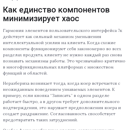
Как единство компонентов
минимизирует хаос
Гармония элементов пользовательского интерфейса 7к
действует как сильный механизм уменьшения
интеллектуальной усилия на клиента. Когда схожие
компоненты функционируют себя закономерно во всех
разделах продукта, клиенту не нужно каждый раз снова
познавать механизмы работы. Это чрезвычайно критично
в многофункциональных платформах с множеством
функций и областей.
Неразбериха возникает тогда, когда юзер встречается с
неожиданным поведением узнаваемых элементов. К
примеру, если кнопка “Записать” в одном разделе
работает быстро, а в другом требует дополнительного
подтверждения, это нарушает предположения юзера и
создает раздражение. Согласованность способствует
предотвратить таких затруднений.