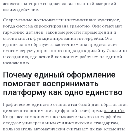
аспектов, которые создают согласованный юзерский
взаимодействие.
Современные пользователи инстинктивно чувствуют,
когда система спроектирована грамотно. Они отмечают
гармонию деталей, закономерности перемещений и
стабильность функционирования интерфейса. Эта
единство не образуется хаотично – она представляет
итогом структурированного подхода к дизайну 7к казино
и созданию, где всякий компонент работает на единой
назначению.
Почему единый оформление
помогает воспринимать
платформу как одно единство
Графическое единство становится базой для образования
целостного понимания цифровой платформы
казино 7к
.
Когда все компоненты пользовательского интерфейса
следуют универсальным стилистическим стандартам,
пользователь автоматически считывает их как элементы