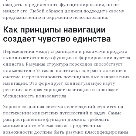
ожидать определенного функционирования, но не
найдет его. Любой образец должен подходить своему
предназначению и окружению использования.
Как принципы навигации
создает чувство единства
Перемещения между страницами и режимами продукта
выполняют основную функцию в формировании чувства
единства. Разумная структура переходов способствует
пользователю 7k casino постигать свое расположение в
системе и прогнозировать потенциальные направления
навигации. Это формирует концептуальную карту
решения, которая упрощает навигацию и повышает
убежденность пользователя.
Хорошо созданная система перемещений строится на
постижении клиентских путешествий и задач. Самые
распространенные функции должны требовать
минимального объема шагов, а родственные
возможности должны быть разумно классифицированы.