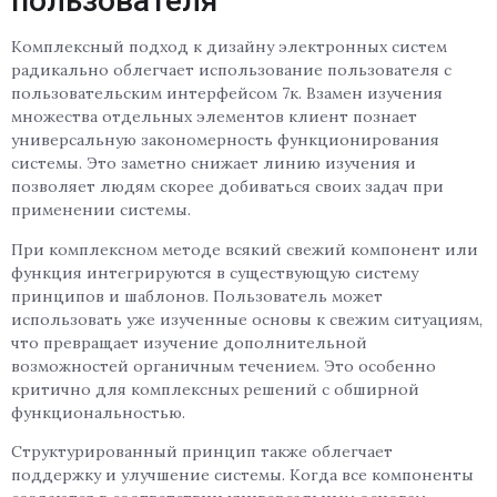
пользователя
Комплексный подход к дизайну электронных систем
радикально облегчает использование пользователя с
пользовательским интерфейсом 7к. Взамен изучения
множества отдельных элементов клиент познает
универсальную закономерность функционирования
системы. Это заметно снижает линию изучения и
позволяет людям скорее добиваться своих задач при
применении системы.
При комплексном методе всякий свежий компонент или
функция интегрируются в существующую систему
принципов и шаблонов. Пользователь может
использовать уже изученные основы к свежим ситуациям,
что превращает изучение дополнительной
возможностей органичным течением. Это особенно
критично для комплексных решений с обширной
функциональностью.
Структурированный принцип также облегчает
поддержку и улучшение системы. Когда все компоненты