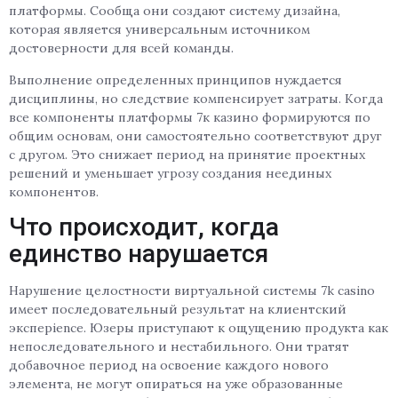
платформы. Сообща они создают систему дизайна,
которая является универсальным источником
достоверности для всей команды.
Выполнение определенных принципов нуждается
дисциплины, но следствие компенсирует затраты. Когда
все компоненты платформы 7к казино формируются по
общим основам, они самостоятельно соответствуют друг
с другом. Это снижает период на принятие проектных
решений и уменьшает угрозу создания неединых
компонентов.
Что происходит, когда
единство нарушается
Нарушение целостности виртуальной системы 7k casino
имеет последовательный результат на клиентский
эксперience. Юзеры приступают к ощущению продукта как
непоследовательного и нестабильного. Они тратят
добавочное период на освоение каждого нового
элемента, не могут опираться на уже образованные