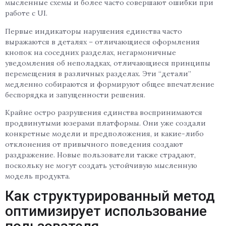
мысленные схемы и более часто совершают ошибки при
работе с UI.
Первые индикаторы нарушения единства часто
выражаются в деталях – отличающиеся оформления
кнопок на соседних разделах, негармоничные
уведомления об неполадках, отличающиеся принципы
перемещения в различных разделах. Эти “детали”
медленно собираются и формируют общее впечатление
беспорядка и запущенности решения.
Крайне остро разрушения единства воспринимаются
продвинутыми юзерами платформы. Они уже создали
конкретные модели и предположения, и какие-либо
отклонения от привычного поведения создают
раздражение. Новые пользователи также страдают,
поскольку не могут создать устойчивую мысленную
модель продукта.
Как структурированный метод
оптимизирует использование