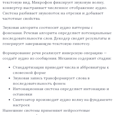
текстовую вид. Микрофон фиксирует звуковую волну,
конвертер выстраивает численное отображение аудио.
Система разбивает звукопоток на отрезки и добывает
частотные свойства.
Звуковая алгоритм соотносит аудио паттерны с
фонемами. Речевая алгоритм определяет потенциальные
последовательности слов. Декодер сводит результаты и
генерирует завершающую текстовую гипотезу.
Формирование речи реализует инверсную операцию —
создаёт аудио из сообщения. Механизм содержит стадии:
Стандартизация приводит числа и аббревиатуры к
словесной форме
Звуковая запись трансформирует слова в
последовательность фонем
Интонационная система определяет интонацию и
остановки
Синтезатор производит аудио волну на фундаменте
настроек
Нынешние системы применяют нейросетевые