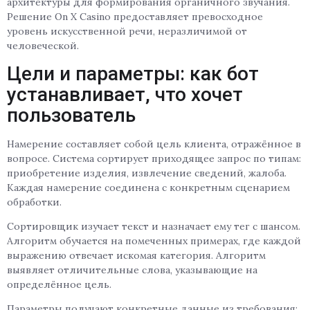
архитектуры для формирования органичного звучания.
Решение On X Casino предоставляет превосходное
уровень искусственной речи, неразличимой от
человеческой.
Цели и параметры: как бот
устанавливает, что хочет
пользователь
Намерение составляет собой цель клиента, отражённое в
вопросе. Система сортирует приходящее запрос по типам:
приобретение изделия, извлечение сведений, жалоба.
Каждая намерение соединена с конкретным сценарием
обработки.
Сортировщик изучает текст и назначает ему тег с шансом.
Алгоритм обучается на помеченных примерах, где каждой
выражению отвечает искомая категория. Алгоритм
выявляет отличительные слова, указывающие на
определённое цель.
Параметры получают конкретные данные из требования: