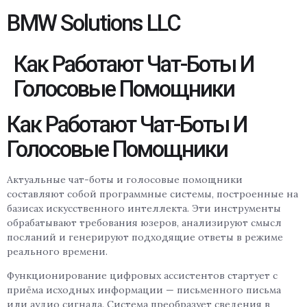
BMW Solutions LLC
Как Работают Чат-Боты И
Голосовые Помощники
Как Работают Чат-Боты И
Голосовые Помощники
Актуальные чат-боты и голосовые помощники
составляют собой программные системы, построенные на
базисах искусственного интеллекта. Эти инструменты
обрабатывают требования юзеров, анализируют смысл
посланий и генерируют подходящие ответы в режиме
реального времени.
Функционирование цифровых ассистентов стартует с
приёма исходных информации — письменного письма
или аудио сигнала. Система преобразует сведения в