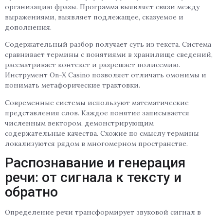
организацию фразы. Программа выявляет связи между
выражениями, выявляет подлежащее, сказуемое и
дополнения.
Содержательный разбор получает суть из текста. Система
сравнивает термины с понятиями в хранилище сведений,
рассматривает контекст и разрешает полисемию.
Инструмент On-X Casino позволяет отличать омонимы и
понимать метафорические трактовки.
Современные системы используют математические
представления слов. Каждое понятие записывается
численным вектором, демонстрирующим
содержательные качества. Схожие по смыслу термины
локализуются рядом в многомерном пространстве.
Распознавание и генерация
речи: от сигнала к тексту и
обратно
Определение речи трансформирует звуковой сигнал в