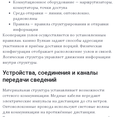
Коммутационное оборудование — маршрутизаторы,
коммутаторы, точки доступа
Среда отправки — линии, оптоволокно,
радиоволны
Правила — правила структурирования и отправки
информации
Кооперация узлов осуществляется по установленным
правилам. казино Вулкан задают способы адресации
участников и приёмы доставки порций. Физическая
конфигурация отображает расположение узлов и связей.
Логическая структура управляет движения информации
внутри структуры.
Устройства, соединения и каналы
передачи сведений
Материальная структура устанавливает возможности
сетевого коммуникации. Медные кабели передают
электрические импульсы на дистанции до ста метров.
Оптоволоконные провода используют световые волны
для коммуникации на протяжённые дистанции.