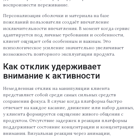
воспроизвести переживание.
Персонализация оболочки и материала на базе
пожеланий пользователя создаёт впечатление
исключительности впечатления. В момент когда сервис
адаптируется под личные требования и особенности,
клиент ощущает себя особенным и важным. Это
психологическое усиление значительно увеличивает
возможность повторного эксплуатации продукта.
Как отклик удерживает
внимание к активности
Немедленная отклик на манипуляции клиента
представляет собой среди самых сильных средств
сохранения фокуса. В случае когда платформа быстро
отвечает на каждое касание, движение или набор данных,
у клиента формируется ощущение живого общения с
продуктом. Отсутствие задержек в реакции платформы
поддерживает состояние концентрации и концентрации
внимания. Визуальная реакция через анимации,