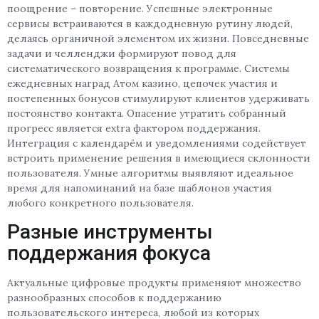
поощрение – повторение. Успешные электронные
сервисы встраиваются в каждодневную рутину людей,
делаясь органичной элементом их жизни. Повседневные
задачи и челленджи формируют повод для
систематического возвращения к программе. Системы
ежедневных наград Aтом казино, цепочек участия и
постепенных бонусов стимулируют клиентов удерживать
постоянство контакта. Опасение утратить собранный
прогресс является extra фактором поддержания.
Интеграция с календарём и уведомлениями содействует
встроить применение решения в имеющиеся склонности
пользователя. Умные алгоритмы выявляют идеальное
время для напоминаний на базе шаблонов участия
любого конкретного пользователя.
Разные инструменты
поддержания фокуса
Актуальные цифровые продукты применяют множество
разнообразных способов к поддержанию
пользовательского интереса, любой из которых