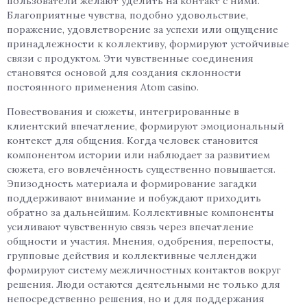
пользователи желают уделить на контакт с ними.
Благоприятные чувства, подобно удовольствие,
поражение, удовлетворение за успехи или ощущение
принадлежности к коллективу, формируют устойчивые
связи с продуктом. Эти чувственные соединения
становятся основой для создания склонности
постоянного применения Atom casino.
Повествования и сюжеты, интегрированные в
клиентский впечатление, формируют эмоциональный
контекст для общения. Когда человек становится
компонентом истории или наблюдает за развитием
сюжета, его вовлечённость существенно повышается.
Эпизодность материала и формирование загадки
поддерживают внимание и побуждают приходить
обратно за дальнейшим. Коллективные компоненты
усиливают чувственную связь через впечатление
общности и участия. Мнения, одобрения, перепосты,
групповые действия и коллективные челленджи
формируют систему межличностных контактов вокруг
решения. Люди остаются деятельными не только для
непосредственно решения, но и для поддержания