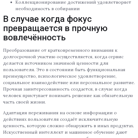
Коллекционирование достижений удовлетворяет
необходимость в собирании
В случае когда фокус
превращается в прочную
вовлечённость
Преобразование от кратковременного внимания к
долгосрочной участию осуществляется, когда сервис
делается источником значимой ценности для
пользователя. Это в состоянии быть функциональная
преимущество, психологическое удовлетворение,
социальное взаимодействие или персональное развитие.
Прочная заинтересованность создается, в случае когда
человек приступает понимать решение как обязательную
часть своей жизни.
Адаптация переживания на основе информации о
действиях пользователя создаёт исключительную
ценность, которую сложно обнаружить в иных продуктах.
Искусственный интеллект и машинное обучение дают