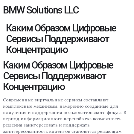
BMW Solutions LLC
Каким Образом Цифровые
Сервисы Поддерживают
Концентрацию
Каким Образом Цифровые
Сервисы Поддерживают
Концентрацию
Современные виртуальные сервисы составляют
комплексные механизмы, намеренно созданные для
получения и поддержания пользовательского фокуса. В
период информационного переизбытка возможность
решения заинтересовать и поддержать
заинтересованность клиентов становится решающим