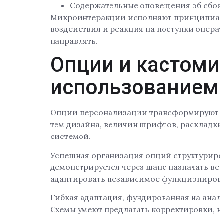
Содержательные оповещения об сбоя
Микроинтеракции исполняют принципиаль
воздействия и реакция на поступки опер
направлять.
Опции и кастоми
использованием
Опции персонализации трансформируют у
тем дизайна, величин шрифтов, раскладк
системой.
Успешная организация опций структурир
демонстрируется через шанс назначать в
адаптировать независимое функциониров
Гибкая адаптация, фундированная на анал
Схемы умеют предлагать корректировки, 