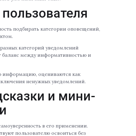
 пользователя
ность подбирать категории оповещений,
ктом.
 разных категорий уведомлений
ет баланс между информативностью и
ю информацию, оцениваются как
выключения ненужных уведомлений.
сказки и мини-
и
самоуверенность в его применении.
твуют пользователю освоиться без