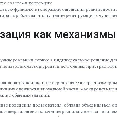
х с советами коррекции
ную функцию в генерации ощущения реактивности п
атора вырабатывают ощущение реагирующего, чувстви
зация как механизмы
ниверсальный сервис в индивидуальное решение для
и пользовательской среды и деятельных пристрастий 
ована рационально и не переполняет юзера чрезмерны
еличину сложности визуальной части, маскировать ил
ание обычных заданий.
изе поведения пользователя, обязана объединяться с
но завершающее заключение располагается за челове