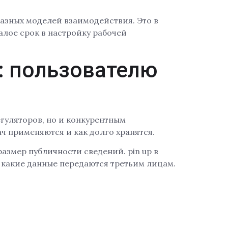
азных моделей взаимодействия. Это в
лое срок в настройку рабочей
: пользователю
гуляторов, но и конкурентным
ч применяются и как долго хранятся.
змер публичности сведений. pin up в
, какие данные передаются третьим лицам.