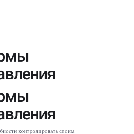
ормы
авления
ормы
авления
обности контролировать своим