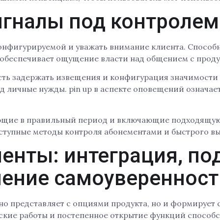
гналы под контролем
онфигурируемой и уважать внимание клиента. Способ
 обеспечивает ощущение власти над общением с проду
ть задержать извещения и конфигурация значимости
д личные нужды. pin up в аспекте оповещений означа
ющие в правильный период и включающие подходящу
доступные методы контроля абонементами и быстрого 
нты: интеграция, под
шение самоуверенност
о представляет с опциями продукта, но и формирует 
кие работы и постепенное открытие функций способс