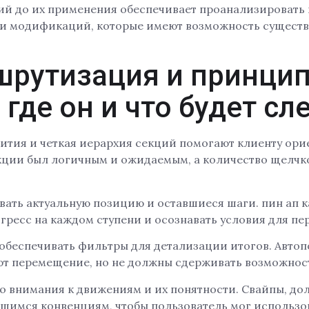
до их применения обеспечивает проанализировать ит
и модификаций, которые имеют возможность существ
рутизация и принцип
 где он и что будет 
тия и четкая иерархия секций помогают клиенту орие
кции был логичным и ожидаемым, а количество щелчк
ать актуальную позицию и оставшиеся шаги. пин ап к
гресс на каждом ступени и осознавать условия для пе
обеспечивать фильтры для детализации итогов. Автоп
т перемещение, но не должны сдерживать возможност
о внимания к движениям и их понятности. Свайпы, до
шимся конвенциям, чтобы пользователь мог использо