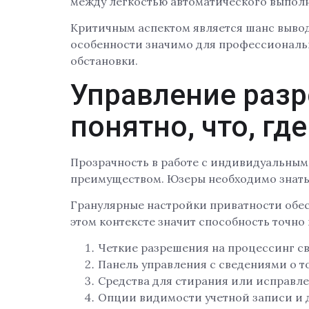
между легкостью автоматического выполн
Критичным аспектом является шанс вывод
особенности значимо для профессиональн
обстановки.
Управление раз
понятно, что, гд
Прозрачность в работе с индивидуальным
преимуществом. Юзеры необходимо знать,
Гранулярные настройки приватности обес
этом контексте значит способность точно
Четкие разрешения на процессинг с
Панель управления с сведениями о 
Средства для стирания или исправл
Опции видимости учетной записи и 