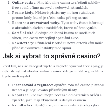
Online casina:
Mnohá online casina zveřejňují nabídky
free spinů přímo na svých webových stránkách.
Promo kódy:
Některé platformy mohou vyžadovat
promo kódy, které je třeba zadat při registraci.
Recenze a srovnávací weby:
Tyto weby často informují
o aktuálních akcích a nabídkách, které můžete využít.
Sociální sítě:
Sledujte oblíbená kasina na sociálních
sítích, kde často zveřejňují speciální akce.
Newslettery:
Přihlášení k odběru newsletterů vám může
přinést exkluzivní nabídky free spinů.
Jak si vybrat to správné casino?
Před tím, než se zaregistrujete a začnete využívat free spiny, je
důležité vybrat vhodné online casino. Zde jsou faktory, na které
byste měli myslet:
Licencování a regulace:
Zjistěte, zda má casino platnou
licenci a je regulováno příslušnými úřady.
Reputace:
Prozkoumejte recenze od ostatních hráčů a
zjistěte, jaké mají zkušenosti s daným casinem.
Nabídka her:
Ujistěte se, že casino nabízí široký výběr