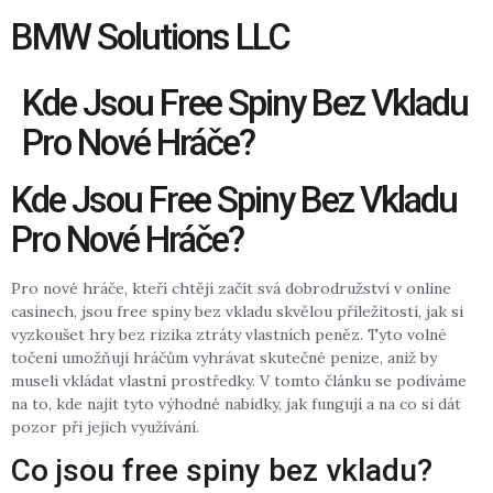
BMW Solutions LLC
Kde Jsou Free Spiny Bez Vkladu
Pro Nové Hráče?
Kde Jsou Free Spiny Bez Vkladu
Pro Nové Hráče?
Pro nové hráče, kteří chtějí začít svá dobrodružství v online
casinech, jsou free spiny bez vkladu skvělou příležitostí, jak si
vyzkoušet hry bez rizika ztráty vlastních peněz. Tyto volné
točení umožňují hráčům vyhrávat skutečné peníze, aniž by
museli vkládat vlastní prostředky. V tomto článku se podíváme
na to, kde najít tyto výhodné nabídky, jak fungují a na co si dát
pozor při jejich využívání.
Co jsou free spiny bez vkladu?