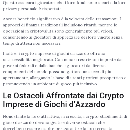
Questo assicura i giocatori che i loro fondi sono sicuri e la loro
privacy personale è rispettata.
Ancora beneficio significativo è la velocità delle transazioni. I
approcci di finanza tradizionali includono ritardi, mentre le
operazioni in criptovaluta sono generalmente più veloci,
consentendo ai giocatori di apprezzare dei loro vincite senza
tempi di attesa non necessari.
Inoltre, i crypto imprese di giochi d’azzardo offrono
un’accessibilità migliorata. Con minori restrizioni imposte dai
governi federali e dalle banche, i giocatori da diverse
componenti del mondo possono gettare un sacco di più
apertamente, allargando la base di utenti proficui prospettico e
promuovendo un ambiente di gioco più inclusivo.
Le Ostacoli Affrontate dai Crypto
Imprese di Giochi d’Azzardo
Nonostante la loro attrattiva, in crescita, i crypto stabilimenti di
gioco d’azzardo devono gestire diverse ostacoli che
dovrebbero essere risolte per garantire la loro crescita