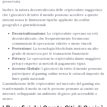
preservata.
Inoltre, la natura decentralizzata delle criptovalute suggerisce
che i giocatori di tutto il mondo possono accedere a queste
sistemi senza le limitazioni tipiche applicate da confini
geografici o giurisdizionali.
Decentralizzazione:
Le criptovalute operano su reti
decentralizzate, che frequentemente forniscono
commissioni di operazione ridotte e meno vincoli.
Protezione:
La tecnologia blockchain assicura un alto
grado di sicurezza per le transazioni finanziarie.
Privacy:
Le operazioni in criptovaluta danno maggiore
privacy rispetto ai metodi di pagamento tipici.
Accesso Globale:
I giocatori da tutto il mondo possono
partecipare al gaming online senza le ostacoli imposte da
linee guida nazionali.
L’assimilazione delle criptovalute nel mercato del gaming sta
trasformando il modo in cui le persone pensano ai casinò su
internet, sviluppando un ambiente di gioco più accessibile e
sicuro.