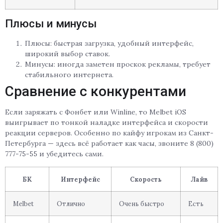
Плюсы и минусы
Плюсы: быстрая загрузка, удобный интерфейс,
широкий выбор ставок.
Минусы: иногда заметен проскок рекламы, требует
стабильного интернета.
Сравнение с конкурентами
Если заряжать с Фонбет или Winline, то Melbet iOS
выигрывает по тонкой наладке интерфейса и скорости
реакции серверов. Особенно по кайфу игрокам из Санкт-
Петербурга — здесь всё работает как часы, звоните 8 (800)
777-75-55 и убедитесь сами.
БК
Интерфейс
Скорость
Лайв
Melbet
Отлично
Очень быстро
Есть