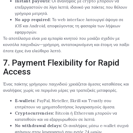
Instant payouts:
Οι αναλήψεις με crypto μπορούν να
επεξεργαστούν σε λίγα λεπτά, ιδανικό για παίκτες που θέλουν
γρήγορα μετρητά.
No app required:
Το web interface λειτουργεί άψογα σε
iOS και Android, αποφεύγοντας τη φασαρία των λήψεων
εφαρμογών.
Το αποτέλεσμα είναι μια εμπειρία κινητού που μοιάζει σχεδόν με
κονσόλα παιχνιδιών—γρήγορη, ανταποκρινόμενη και έτοιμη να παίξει
όποτε έχεις ένα ελεύθερο λεπτό.
7. Payment Flexibility for Rapid
Access
Ένας παίκτης γρήγορου παιχνιδιού χρειάζεται άμεσες καταθέσεις και
αναλήψεις χωρίς να περιμένει μέρες για τραπεζικές μεταφορές.
E‑wallets:
PayPal, Neteller, Skrill και Trustly σου
επιτρέπουν να χρηματοδοτήσεις λογαριασμούς άμεσα.
Cryptocurrencies:
Bitcoin ή Ethereum μπορούν να
κατατεθούν και να εξαργυρωθούν σε λεπτά.
No withdrawal delays:
Οι αναλήψεις μέσω e‑wallet συχνά
φτάνουν στον λογαριασμό σου εντός 24 ωρών.