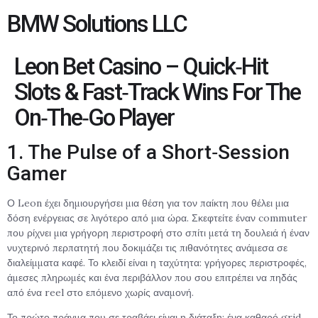
BMW Solutions LLC
Leon Bet Casino – Quick‑Hit
Slots & Fast‑Track Wins For The
On‑The‑Go Player
1. The Pulse of a Short‑Session
Gamer
Ο Leon έχει δημιουργήσει μια θέση για τον παίκτη που θέλει μια
δόση ενέργειας σε λιγότερο από μια ώρα. Σκεφτείτε έναν commuter
που ρίχνει μια γρήγορη περιστροφή στο σπίτι μετά τη δουλειά ή έναν
νυχτερινό περπατητή που δοκιμάζει τις πιθανότητες ανάμεσα σε
διαλείμματα καφέ. Το κλειδί είναι η ταχύτητα: γρήγορες περιστροφές,
άμεσες πληρωμές και ένα περιβάλλον που σου επιτρέπει να πηδάς
από ένα reel στο επόμενο χωρίς αναμονή.
Το πρώτο πράγμα που σε τραβάει είναι η διάταξη: ένα καθαρό grid