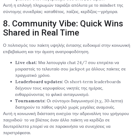
Αυτή η επιλογή πληρωμών ταιριάζει απόλυτα με το mindset της
σύντομης συνεδρίας: καταθέτεις, παίζεις, κερδίζεις—γρήγορα.
8. Community Vibe: Quick Wins
Shared in Real Time
Ο πολιτισμός του παίκτη υψηλής έντασης ευδοκιμεί στην κοινωνική
επιβεβαίωση και την άμεση ανατροφοδότηση.
Live chat:
Μια λειτουργία chat 24/7 σου επιτρέπει να
μοιραστείς το τελευταίο σου jackpot με άλλους παίκτες σε
πραγματικό χρόνο.
Leaderboard updates:
Οι short‑term leaderboards
δείχνουν τους κορυφαίους νικητές της ημέρας,
ενθαρρύνοντας το φιλικό ανταγωνισμό.
Tournaments:
Οι σύντομοι διαγωνισμοί (π.χ., 30‑λεπτα)
διατηρούν το πάθος υψηλό χωρίς μεγάλες αναμονές.
Αυτή η κοινωνική διάσταση ενισχύει την αδρεναλίνη του γρήγορου
παιχνιδιού· το να βλέπεις έναν άλλο παίκτη να κερδίζει σε
δευτερόλεπτα μπορεί να σε παρακινήσει να συνεχίσεις να
περιστρέφεσαι.