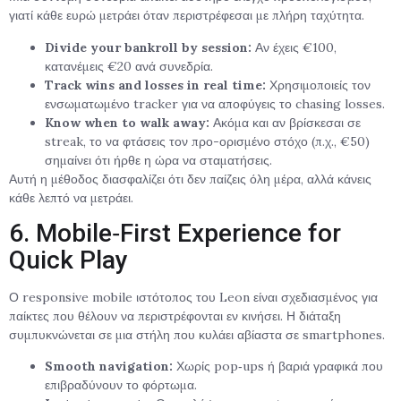
γιατί κάθε ευρώ μετράει όταν περιστρέφεσαι με πλήρη ταχύτητα.
Divide your bankroll by session:
Αν έχεις €100,
κατανέμεις €20 ανά συνεδρία.
Track wins and losses in real time:
Χρησιμοποιείς τον
ενσωματωμένο tracker για να αποφύγεις το chasing losses.
Know when to walk away:
Ακόμα και αν βρίσκεσαι σε
streak, το να φτάσεις τον προ-ορισμένο στόχο (π.χ., €50)
σημαίνει ότι ήρθε η ώρα να σταματήσεις.
Αυτή η μέθοδος διασφαλίζει ότι δεν παίζεις όλη μέρα, αλλά κάνεις
κάθε λεπτό να μετράει.
6. Mobile‑First Experience for
Quick Play
Ο responsive mobile ιστότοπος του Leon είναι σχεδιασμένος για
παίκτες που θέλουν να περιστρέφονται εν κινήσει. Η διάταξη
συμπυκνώνεται σε μια στήλη που κυλάει αβίαστα σε smartphones.
Smooth navigation:
Χωρίς pop‑ups ή βαριά γραφικά που
επιβραδύνουν το φόρτωμα.