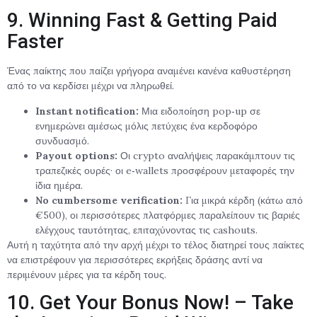
9. Winning Fast & Getting Paid
Faster
Ένας παίκτης που παίζει γρήγορα αναμένει κανένα καθυστέρηση
από το να κερδίσει μέχρι να πληρωθεί.
Instant notification:
Μια ειδοποίηση pop‑up σε
ενημερώνει αμέσως μόλις πετύχεις ένα κερδοφόρο
συνδυασμό.
Payout options:
Οι crypto αναλήψεις παρακάμπτουν τις
τραπεζικές ουρές· οι e‑wallets προσφέρουν μεταφορές την
ίδια ημέρα.
No cumbersome verification:
Για μικρά κέρδη (κάτω από
€500), οι περισσότερες πλατφόρμες παραλείπουν τις βαριές
ελέγχους ταυτότητας, επιταχύνοντας τις cashouts.
Αυτή η ταχύτητα από την αρχή μέχρι το τέλος διατηρεί τους παίκτες
να επιστρέφουν για περισσότερες εκρήξεις δράσης αντί να
περιμένουν μέρες για τα κέρδη τους.
10. Get Your Bonus Now! – Take