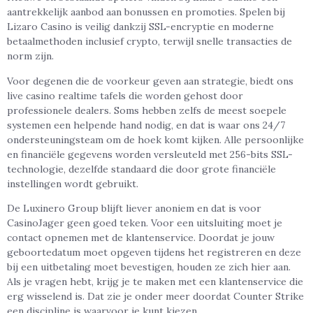
aantrekkelijk aanbod aan bonussen en promoties. Spelen bij
Lizaro Casino is veilig dankzij SSL-encryptie en moderne
betaalmethoden inclusief crypto, terwijl snelle transacties de
norm zijn.
Voor degenen die de voorkeur geven aan strategie, biedt ons
live casino realtime tafels die worden gehost door
professionele dealers. Soms hebben zelfs de meest soepele
systemen een helpende hand nodig, en dat is waar ons 24/7
ondersteuningsteam om de hoek komt kijken. Alle persoonlijke
en financiële gegevens worden versleuteld met 256-bits SSL-
technologie, dezelfde standaard die door grote financiële
instellingen wordt gebruikt.
De Luxinero Group blijft liever anoniem en dat is voor
CasinoJager geen goed teken. Voor een uitsluiting moet je
contact opnemen met de klantenservice. Doordat je jouw
geboortedatum moet opgeven tijdens het registreren en deze
bij een uitbetaling moet bevestigen, houden ze zich hier aan.
Als je vragen hebt, krijg je te maken met een klantenservice die
erg wisselend is. Dat zie je onder meer doordat Counter Strike
een discipline is waarvoor je kunt kiezen.