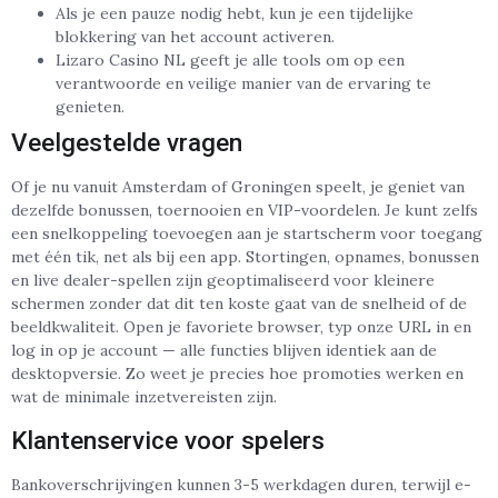
Als je een pauze nodig hebt, kun je een tijdelijke
blokkering van het account activeren.
Lizaro Casino NL geeft je alle tools om op een
verantwoorde en veilige manier van de ervaring te
genieten.
Veelgestelde vragen
Of je nu vanuit Amsterdam of Groningen speelt, je geniet van
dezelfde bonussen, toernooien en VIP-voordelen. Je kunt zelfs
een snelkoppeling toevoegen aan je startscherm voor toegang
met één tik, net als bij een app. Stortingen, opnames, bonussen
en live dealer-spellen zijn geoptimaliseerd voor kleinere
schermen zonder dat dit ten koste gaat van de snelheid of de
beeldkwaliteit. Open je favoriete browser, typ onze URL in en
log in op je account — alle functies blijven identiek aan de
desktopversie. Zo weet je precies hoe promoties werken en
wat de minimale inzetvereisten zijn.
Klantenservice voor spelers
Bankoverschrijvingen kunnen 3-5 werkdagen duren, terwijl e-