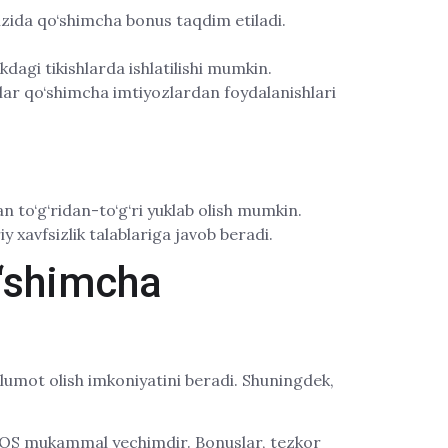
zida qo‘shimcha bonus taqdim etiladi.
dagi tikishlarda ishlatilishi mumkin.
ar qo‘shimcha imtiyozlardan foydalanishlari
n to‘g‘ridan-to‘g‘ri yuklab olish mumkin.
iy xavfsizlik talablariga javob beradi.
o‘shimcha
a’lumot olish imkoniyatini beradi. Shuningdek,
r iOS mukammal yechimdir. Bonuslar, tezkor