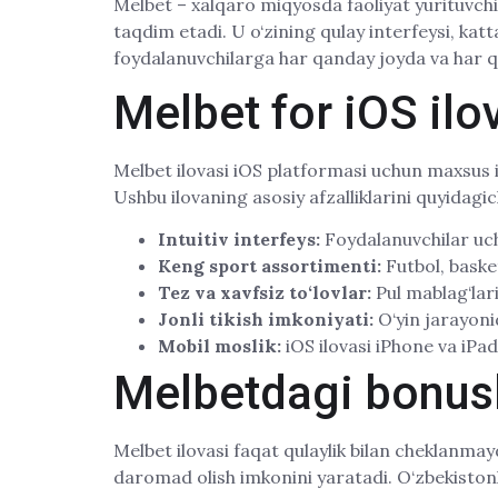
Melbet – xalqaro miqyosda faoliyat yurituvchi 
taqdim etadi. U o‘zining qulay interfeysi, katt
foydalanuvchilarga har qanday joyda va har qa
Melbet for iOS ilov
Melbet ilovasi iOS platformasi uchun maxsus is
Ushbu ilovaning asosiy afzalliklarini quyidagi
Intuitiv interfeys:
Foydalanuvchilar uchu
Keng sport assortimenti:
Futbol, basket
Tez va xavfsiz to‘lovlar:
Pul mablag‘lari
Jonli tikish imkoniyati:
O‘yin jarayonid
Mobil moslik:
iOS ilovasi iPhone va iPa
Melbetdagi bonusl
Melbet ilovasi faqat qulaylik bilan cheklanma
daromad olish imkonini yaratadi. O‘zbekiston