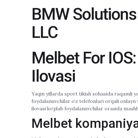
BMW Solutions
LLC
Melbet For IOS:
Ilovasi
Yaqin yillarda sport tikish sohasida raqamli
foydalanuvchilar o‘z telefonlari orqali onlay
ilovasi ko‘plab foydalanuvchilar orasida mash
Melbet kompaniya