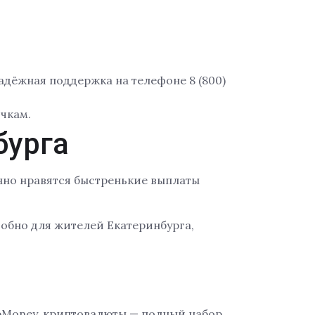
дёжная поддержка на телефоне 8 (800)
чкам.
бурга
енно нравятся быстренькие выплаты
добно для жителей Екатеринбурга,
ebMoney, криптовалюты — полный набор.