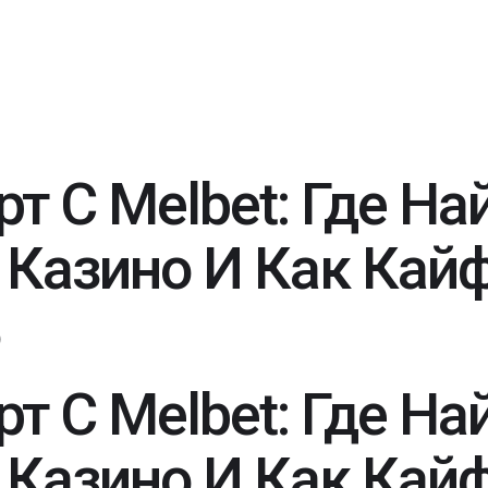
т С Melbet: Где На
Казино И Как Кайф
6
т С Melbet: Где На
Казино И Как Кайф