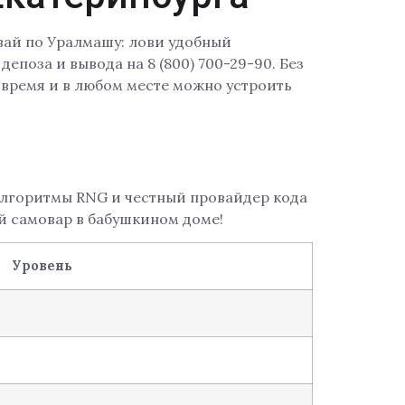
вай по Уралмашу: лови удобный
епоза и вывода на 8 (800) 700-29-90. Без
е время и в любом месте можно устроить
 алгоритмы RNG и честный провайдер кода
й самовар в бабушкином доме!
Уровень