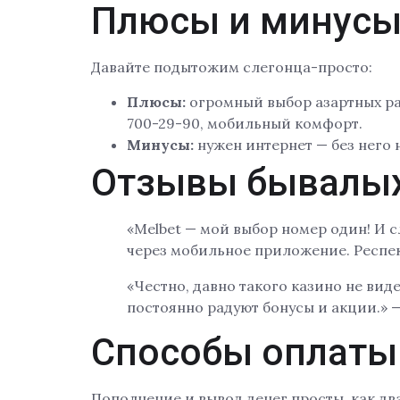
Плюсы и минусы 
Давайте подытожим слегонца-просто:
Плюсы:
огромный выбор азартных ра
700-29-90, мобильный комфорт.
Минусы:
нужен интернет — без него
Отзывы бывалых 
«Melbet — мой выбор номер один! И 
через мобильное приложение. Респект
«Честно, давно такого казино не вид
постоянно радуют бонусы и акции.» —
Способы оплаты
Пополнение и вывод денег просты, как дв