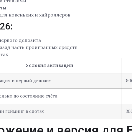
и ставками
оты
ля новеньких и хайроллеров
26:
первого депозита
азад часть проигранных средств
тах
Условия активации
ация и первый депозит
50
льно по состоянию счёта
—
й гейминг в слотах
30
жение и версия для 