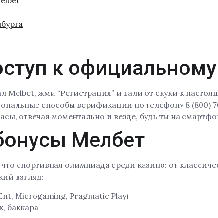
elbet
нбурга
и
оступ к официальному
 Melbet, жми “Регистрация” и вали от скуки к настоя
ональные способы верификации по телефону 8 (800) 7
асы, отвечая моментально и везде, будь ты на смартфо
бонусы Мелбет
и что спортивная олимпиада среди казино: от классич
кий взгляд:
nt, Microgaming, Pragmatic Play)
к, баккара