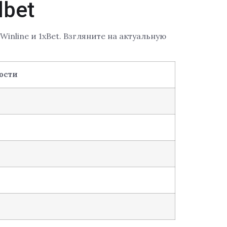
lbet
inline и 1xBet. Взгляните на актуальную
ости