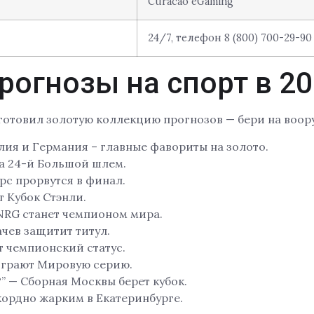
Curacao eGaming
24/7, телефон 8 (800) 700-29-90
огнозы на спорт в 2
иготовил золотую коллекцию прогнозов — бери на воор
лия и Германия – главные фавориты на золото.
а 24-й Большой шлем.
рс прорвутся в финал.
т Кубок Стэнли.
NRG станет чемпионом мира.
ев защитит титул.
 чемпионский статус.
играют Мировую серию.
?” — Сборная Москвы берет кубок.
кордно жарким в Екатеринбурге.