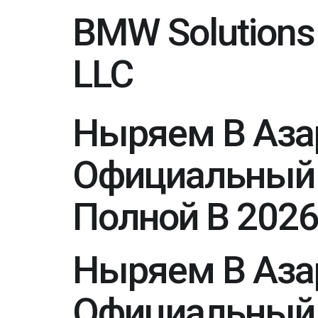
BMW Solutions
LLC
Ныряем В Азар
Официальный 
Полной В 202
Ныряем В Азар
Официальный 