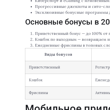
Киберспорт и eGaming с мгновенным
Прогрессивные джекпоты и сито-сл
Эксклюзивные бонусные программы д
Основные бонусы в 20
Приветственный бонус — до 100% от 
Кэшбэк по выходным — возвращаем н
Ежедневные фриспины в топовых сло
Виды бонусов
Приветственный
Регистр
Кэшбэк
Еженеде
Фриспины
Активны
Мобильное прило