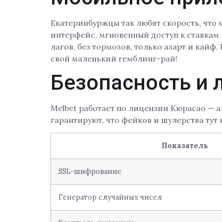
Екатеринбуржцы так любят скорость, что
интерфейс, мгновенный доступ к ставкам и
лагов, без тормозов, только азарт и кайф
свой маленький гемблинг-рай!
Безопасность и 
Melbet работает по лицензии Кюрасао — 
гарантируют, что фейков и шулерства тут
Показатель
SSL-шифрование
Генератор случайных чисел