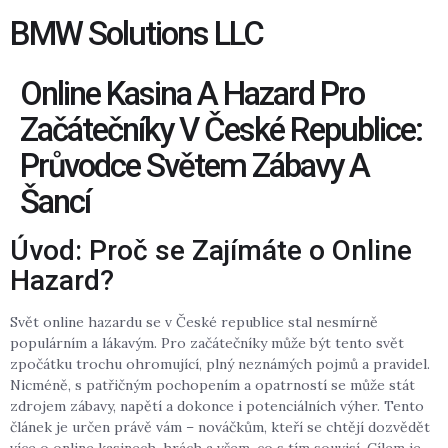
BMW Solutions LLC
Online Kasina A Hazard Pro
Začátečníky V České Republice:
Průvodce Světem Zábavy A
Šancí
Úvod: Proč se Zajímáte o Online
Hazard?
Svět online hazardu se v České republice stal nesmírně
populárním a lákavým. Pro začátečníky může být tento svět
zpočátku trochu ohromující, plný neznámých pojmů a pravidel.
Nicméně, s patřičným pochopením a opatrností se může stát
zdrojem zábavy, napětí a dokonce i potenciálních výher. Tento
článek je určen právě vám – nováčkům, kteří se chtějí dozvědět