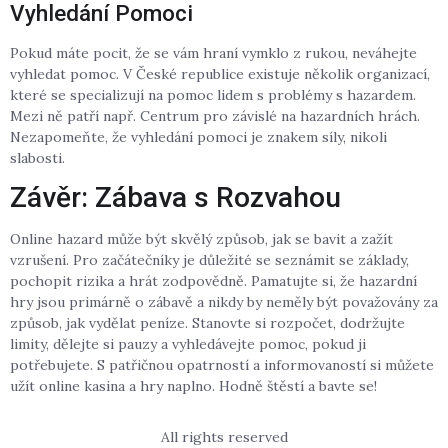
Vyhledání Pomoci
Pokud máte pocit, že se vám hraní vymklo z rukou, neváhejte
vyhledat pomoc. V České republice existuje několik organizací,
které se specializují na pomoc lidem s problémy s hazardem.
Mezi ně patří např. Centrum pro závislé na hazardních hrách.
Nezapomeňte, že vyhledání pomoci je znakem síly, nikoli
slabosti.
Závěr: Zábava s Rozvahou
Online hazard může být skvělý způsob, jak se bavit a zažít
vzrušení. Pro začátečníky je důležité se seznámit se základy,
pochopit rizika a hrát zodpovědně. Pamatujte si, že hazardní
hry jsou primárně o zábavě a nikdy by neměly být považovány za
způsob, jak vydělat peníze. Stanovte si rozpočet, dodržujte
limity, dělejte si pauzy a vyhledávejte pomoc, pokud ji
potřebujete. S patřičnou opatrností a informovaností si můžete
užít online kasina a hry naplno. Hodně štěstí a bavte se!
All rights reserved