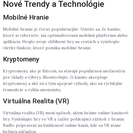
Nové Trendy a Technológie
Mobilné Hranie
Mobilné hranie je čoraz populárnejšie. Uistite sa, že kasíno,
ktoré si vyberiete, má optimalizovanú mobilnú platformu alebo
aplikáciu. Hrajte svoje obľúbené hry na cestách a využívajte
všetky funkcie, ktoré ponúka mobilné hranie.
Kryptomeny
Kryptomeny, ako je Bitcoin, sa stávajú populárnou možnosťou
pre vklady a výbery. Skontrolujte, či kasíno akceptuje
kryptomeny a aké sú s tým spojené výhody, ako sú rýchlejšie
transakcie a vyššia anonymita.
Virtuálna Realita (VR)
Virtuálna realita (VR) mení spôsob, akým hráme online kasínové
hry. Vyskúšajte hry vo VR a zažite pohlcujúci zážitok z hrania.
Buďte pripravení na budúcnosť online kasín, kde sa VR stane
bežnou súčasťou.