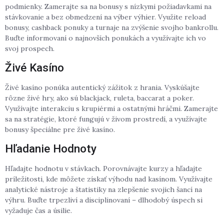
podmienky. Zamerajte sa na bonusy s nízkymi požiadavkami na
stávkovanie a bez obmedzení na výber výhier. Využite reload
bonusy, cashback ponuky a turnaje na zvýšenie svojho bankrollu.
Buďte informovaní o najnovších ponukách a využívajte ich vo
svoj prospech.
Živé Kasíno
Živé kasíno ponúka autentický zážitok z hrania. Vyskúšajte
rôzne živé hry, ako sú blackjack, ruleta, baccarat a poker.
Využívajte interakciu s krupiérmi a ostatnými hráčmi. Zamerajte
sa na stratégie, ktoré fungujú v živom prostredí, a využívajte
bonusy špeciálne pre živé kasíno.
Hľadanie Hodnoty
Hľadajte hodnotu v stávkach. Porovnávajte kurzy a hľadajte
príležitosti, kde môžete získať výhodu nad kasínom. Využívajte
analytické nástroje a štatistiky na zlepšenie svojich šancí na
výhru. Buďte trpezliví a disciplinovaní – dlhodobý úspech si
vyžaduje čas a úsilie.