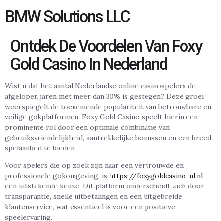
BMW Solutions LLC
Ontdek De Voordelen Van Foxy
Gold Casino In Nederland
Wist u dat het aantal Nederlandse online casinospelers de
afgelopen jaren met meer dan 30% is gestegen? Deze groei
weerspiegelt de toenemende populariteit van betrouwbare en
veilige gokplatformen. Foxy Gold Casino speelt hierin een
prominente rol door een optimale combinatie van
gebruiksvriendelijkheid, aantrekkelijke bonussen en een breed
spelaanbod te bieden.
Voor spelers die op zoek zijn naar een vertrouwde en
professionele gokomgeving, is
https://foxygoldcasino-nl.nl
een uitstekende keuze. Dit platform onderscheidt zich door
transparantie, snelle uitbetalingen en een uitgebreide
klantenservice, wat essentieel is voor een positieve
speelervaring.