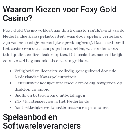
Waarom Kiezen voor Foxy Gold
Casino?
Foxy Gold Casino voldoet aan de strengste regelgeving van de
Nederlandse Kansspelautoriteit, waardoor spelers verzekerd
zijn van een veilige en eerlijke speelomgeving. Daarnaast biedt
het casino een scala aan populaire spellen, waaronder slots,
tafelspellen en live dealer-opties. Dit maakt het aantrekkelijk
voor zowel beginnende als ervaren gokkers.
Veiligheid en licenties: volledig gereguleerd door de
Nederlandse Kansspelautoriteit
Gebruiksvriendelijke interface: eenvoudig navigeren op
desktop en mobiel
Snelle en betrouwbare uitbetalingen
24/7 klantenservice in het Nederlands
Aantrekkelijke welkomstbonussen en promoties
Spelaanbod en
Softwareleveranciers