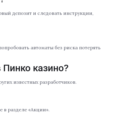
ервый депозит и следовать инструкции,
попробовать автоматы без риска потерять
 Пинко казино?
других известных разработчиков.
 в разделе «Акции».