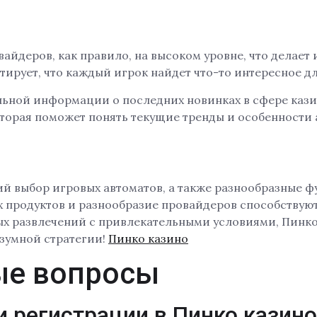
вайдеров, как правило, на высоком уровне, что делае
тирует, что каждый игрок найдет что-то интересное дл
альной информации о последних новинках в сфере кази
оторая поможет понять текущие тренды и особенности
й выбор игровых автоматов, а также разнообразные ф
х продуктов и разнообразие провайдеров способствуют
ных развлечений с привлекательными условиями, Пинк
азумной стратегии!
Пинко казино
ые вопросы
и регистрации в Пинко казино