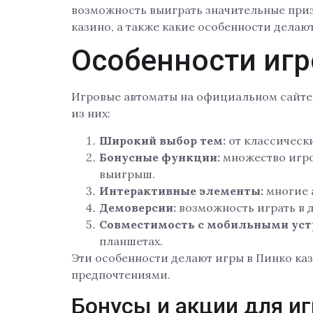
возможность выиграть значительные призы
казино, а также какие особенности делаю
Особенности игр
Игровые автоматы на официальном сайте
из них:
Широкий выбор тем:
от классическ
Бонусные функции:
множество игро
выигрыш.
Интерактивные элементы:
многие 
Демоверсии:
возможность играть в 
Совместимость с мобильными уст
планшетах.
Эти особенности делают игры в Пинко ка
предпочтениями.
Бонусы и акции для и