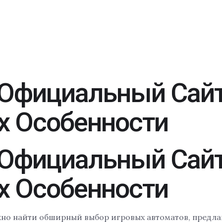
 Официальный Сайт
х Особенности
 Официальный Сайт
х Особенности
но найти обширный выбор игровых автоматов, предл