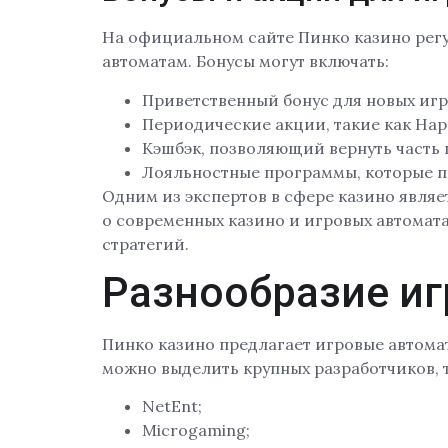
На официальном сайте Пинко казино регу
автоматам. Бонусы могут включать:
Приветственный бонус для новых иг
Периодические акции, такие как Hap
Кэшбэк, позволяющий вернуть часть 
Лояльностные программы, которые 
Одним из экспертов в сфере казино явля
о современных казино и игровых автомат
стратегий.
Разнообразие и
Пинко казино предлагает игровые автомат
можно выделить крупных разработчиков, т
NetEnt;
Microgaming;