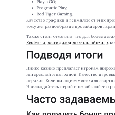
Play’n GO;
Pragmatic Play;
Red Tiger Gaming.
Качество графики и геймплей от этих про
тому же, разнообразие провайдеров гаран
Также стоит отметить, что для более дет
Reuters о росте доходов от онлайн-игр
, к
Подводя итоги
Пинко казино предлагает игрокам широки
интересной и выгодной. Качество игровы
игроков. Если вы ищете место для азарт
Наслаждайтесь игрой и не забывайте о р
Часто задаваем
Как получить бонус пр