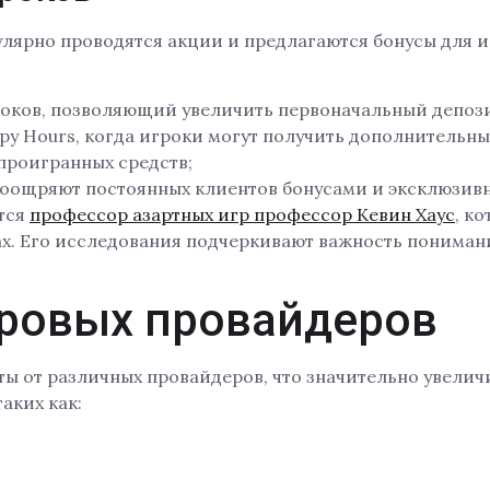
лярно проводятся акции и предлагаются бонусы для и
роков, позволяющий увеличить первоначальный депози
py Hours, когда игроки могут получить дополнительн
проигранных средств;
поощряют постоянных клиентов бонусами и эксклюзи
ется
профессор азартных игр профессор Кевин Хаус
, к
ах. Его исследования подчеркивают важность пониман
гровых провайдеров
ы от различных провайдеров, что значительно увелич
аких как: