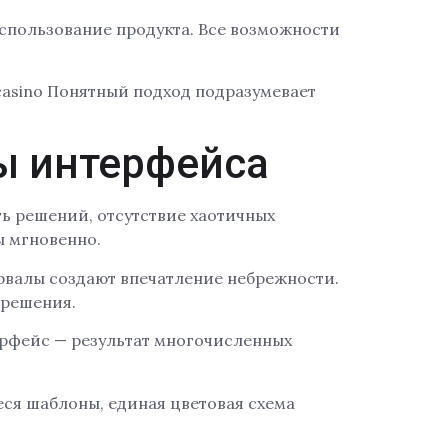
пользование продукта. Все возможности
casino Понятный подход подразумевает
ы интерфейса
ь решений, отсутствие хаотичных
ы мгновенно.
рвалы создают впечатление небрежности.
 решения.
ерфейс — результат многочисленных
ся шаблоны, единая цветовая схема