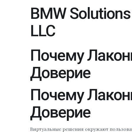
BMW Solutions
LLC
Почему Лакон
Доверие
Почему Лакон
Доверие
Виртуальные решения окружают пользова