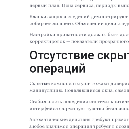
первый план. Цена сервиса, периоды вып
Бланки запроса сведений демонстрируют 
собирает лишнего. Объяснение цели свед
Настройки приватности должны быть дост
корректировок — показатели прозрачного
Отсутствие скр
операций
Скрытые компоненты уничтожают доверие 
манипуляцию. Появляющиеся окна, самоп
Стабильность поведения системы критиче
интерфейса формирует чувство безопасно
Автоматические действия требуют прямого
Любое значимое операция требует в осоз