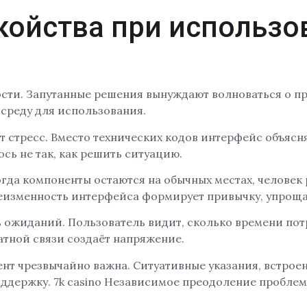
ойства при использо
сти. Запутанные решения вынуждают волноваться о п
 среду для использования.
 стресс. Вместо технических кодов интерфейс объясн
ось не так, как решить ситуацию.
гда компоненты остаются на обычных местах, человек
еизменность интерфейса формирует привычку, упроща
ожиданий. Пользователь видит, сколько времени пот
тной связи создаёт напряжение.
т чрезвычайно важна. Ситуативные указания, встрое
оддержку. 7k casino Независимое преодоление проблем