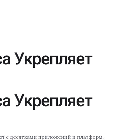
а Укрепляет
а Укрепляет
ют с десятками приложений и платформ.