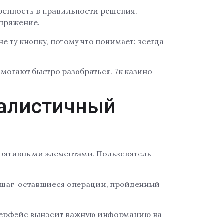
еренность в правильности решения.
апряжение.
е ту кнопку, потому что понимает: всегда
могают быстро разобраться. 7к казино
малистичный
оративными элементами. Пользователь
 шаг, оставшиеся операции, пройденный
нтерфейс выносит важную информацию на