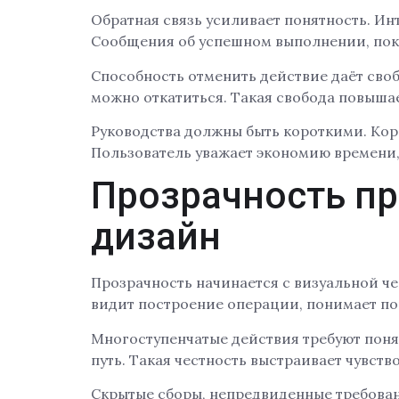
Обратная связь усиливает понятность. Ин
Сообщения об успешном выполнении, пока
Способность отменить действие даёт свобо
можно откатиться. Такая свобода повыша
Руководства должны быть короткими. Кор
Пользователь уважает экономию времени,
Прозрачность п
дизайн
Прозрачность начинается с визуальной ч
видит построение операции, понимает по
Многоступенчатые действия требуют пон
путь. Такая честность выстраивает чувст
Скрытые сборы, непредвиденные требова