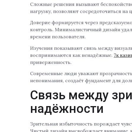
Сложные решения вызывают беспокойство
нагрузку, позволяют сосредоточиться на 
Доверие формируется через предсказуемос
контроль. Минималистичный дизайн удаля
времени пользователя.
Изучения показывают связь между визуал
воспринимаются как ненадёжные.
7к каз
приверженность.
Современные люди уважают прозрачность.
непонимания, создаёт фундамент для до
Связь между зри
надёжности
Зрительная избыточность порождает чувс
Чистый дизайн высвобождает внимание, н