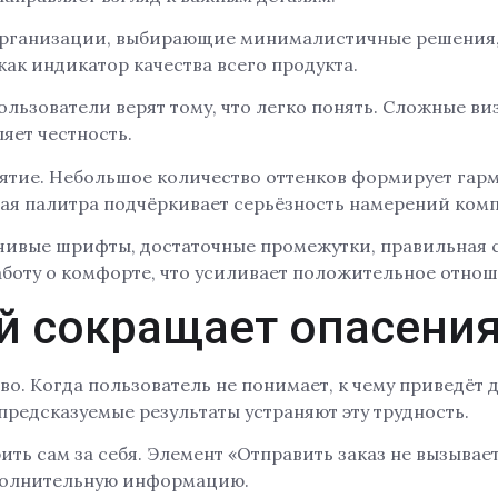
Организации, выбирающие минималистичные решения, 
ак индикатор качества всего продукта.
льзователи верят тому, что легко понять. Сложные в
яет честность.
иятие. Небольшое количество оттенков формирует гарм
ая палитра подчёркивает серьёзность намерений ком
чивые шрифты, достаточные промежутки, правильная 
заботу о комфорте, что усиливает положительное отнош
й сокращает опасени
. Когда пользователь не понимает, к чему приведёт д
редсказуемые результаты устраняют эту трудность.
ть сам за себя. Элемент «Отправить заказ не вызыва
ополнительную информацию.