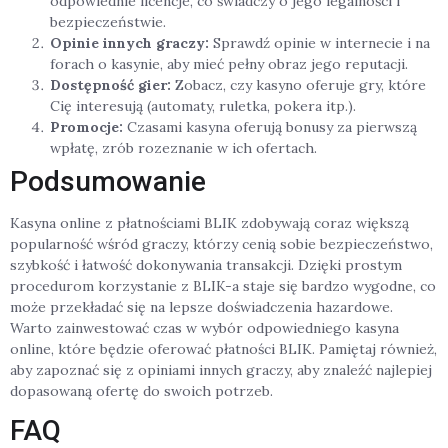
odpowiednie licencje, co świadczy o jego legalności i
bezpieczeństwie.
Opinie innych graczy:
Sprawdź opinie w internecie i na
forach o kasynie, aby mieć pełny obraz jego reputacji.
Dostępność gier:
Zobacz, czy kasyno oferuje gry, które
Cię interesują (automaty, ruletka, pokera itp.).
Promocje:
Czasami kasyna oferują bonusy za pierwszą
wpłatę, zrób rozeznanie w ich ofertach.
Podsumowanie
Kasyna online z płatnościami BLIK zdobywają coraz większą
popularność wśród graczy, którzy cenią sobie bezpieczeństwo,
szybkość i łatwość dokonywania transakcji. Dzięki prostym
procedurom korzystanie z BLIK-a staje się bardzo wygodne, co
może przekładać się na lepsze doświadczenia hazardowe.
Warto zainwestować czas w wybór odpowiedniego kasyna
online, które będzie oferować płatności BLIK. Pamiętaj również,
aby zapoznać się z opiniami innych graczy, aby znaleźć najlepiej
dopasowaną ofertę do swoich potrzeb.
FAQ