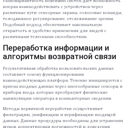
Разновариантность новейших систем дает возможность
юзерам взаимодействовать с устройством через
различные пути: сенсорные экраны, голосовые команды,
телодвижное регулирование, отслеживание зрения.
Подобный подход обеспечивает максимальную
открытость и удобство применения для людей с
различными телесными способностями.
Переработка информации и
алгоритмы возвратной связи
Результативная обработка пользовательских данных
составляет основу функционирования
взаимодействующих платформ. Течение инициируется с
приема входных данных через многообразные сенсоры и
приборы входа, которые преобразуют физические
манипуляции оператора в компьютерные сведения.
Методы первичной переработки осуществляют
фильтрацию, унификацию и верификацию входящей
данных. Данные процедуры необходимы для устранения
шумов, корректировки погрешностей и доведения