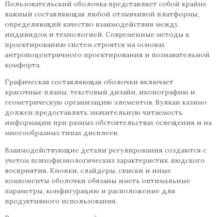
Пользовательский оболочка представляет собой крайне
важный составляющая любой отзывчивой платформы,
определяющий качество взаимодействия между
индивидом и технологией. Современные методы к
проектированию систем строятся на основах
антропоцентричного проектирования и познавательной
комфорта.
Графическая составляющая оболочки включает
красочные планы, текстовый дизайн, иконографию и
геометрическую организацию элементов. Вулкан казино
должен предоставлять значительную читаемость
информации при разных обстоятельствах освещения и на
многообразных типах дисплеев.
Взаимодействующие детали регулирования создаются с
учетом психофизиологических характеристик людского
восприятия. Кнопки, слайдеры, списки и иные
компоненты оболочки обязаны иметь оптимальные
параметры, конфигурацию и расположение для
продуктивного использования.