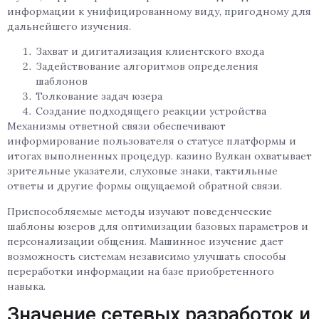
информации к унифицированному виду, пригодному для
дальнейшего изучения.
Захват и дигитализация клиентского входа
Задействование алгоритмов определения
шаблонов
Толкование задач юзера
Создание подходящего реакции устройства
Механизмы ответной связи обеспечивают
информирование пользователя о статусе платформы и
итогах выполненных процедур. казино Вулкан охватывает
зрительные указатели, слуховые знаки, тактильные
ответы и другие формы ощущаемой обратной связи.
Приспособляемые методы изучают поведенческие
шаблоны юзеров для оптимизации базовых параметров и
персонализации общения. Машинное изучение дает
возможность системам независимо улучшать способы
переработки информации на базе приобретенного
навыка.
Значение сетевых разработок и