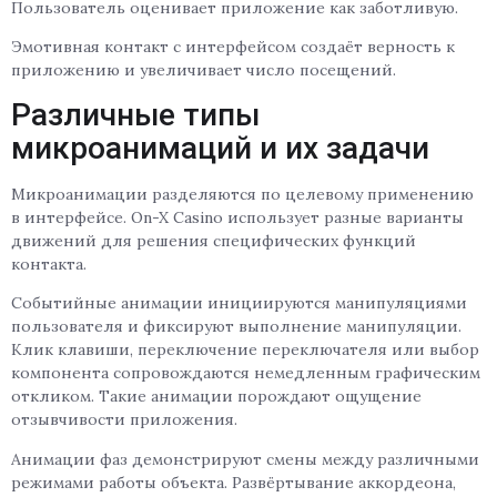
Пользователь оценивает приложение как заботливую.
Эмотивная контакт с интерфейсом создаёт верность к
приложению и увеличивает число посещений.
Различные типы
микроанимаций и их задачи
Микроанимации разделяются по целевому применению
в интерфейсе. On-X Casino использует разные варианты
движений для решения специфических функций
контакта.
Событийные анимации инициируются манипуляциями
пользователя и фиксируют выполнение манипуляции.
Клик клавиши, переключение переключателя или выбор
компонента сопровождаются немедленным графическим
откликом. Такие анимации порождают ощущение
отзывчивости приложения.
Анимации фаз демонстрируют смены между различными
режимами работы объекта. Развёртывание аккордеона,