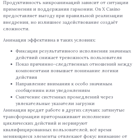
Продуктивность микроанимаций зависит от ситуации
применения и поддержания гармонии. On X Casino
предоставляет выгоду при правильной реализации
внедрения, но излишнее задействование создаёт
сложности.
Анимация эффективна в таких условиях:
Фиксация результативного исполнения значимых
действий снижает тревожность пользователя
Показ причинно-следственных отношений между
компонентами повышает понимание логики
действия
Направление внимания к особо значимым
сообщениям или уведомлениям
Смягчение системных промедлений через
увлекательные указатели загрузки
Анимация вредит работе в других случаях: затянутые
трансформации притормаживают исполнение
циклических действий и нервируют
квалифицированных пользователей, всё время
меняющиеся элементы отвлекают фокус внимание от