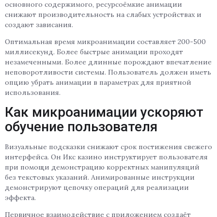
основного содержимого, ресурсоёмкие анимации
снижают производительность на слабых устройствах и
создают зависания.
Оптимальная время микроанимации составляет 200-500
миллисекунд. Более быстрые анимации проходят
незамеченными. Более длинные порождают впечатление
неповоротливости системы. Пользователь должен иметь
опцию убрать анимации в параметрах для приятной
использования.
Как микроанимации ускоряют
обучение пользователя
Визуальные подсказки снижают срок постижения свежего
интерфейса. Он Икс казино инструктирует пользователя
при помощи демонстрацию корректных манипуляций
без текстовых указаний. Анимированные инструкции
демонстрируют цепочку операций для реализации
эффекта.
Первичное взаимодействие с приложением создаёт