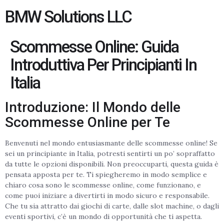
BMW Solutions LLC
Scommesse Online: Guida
Introduttiva Per Principianti In
Italia
Introduzione: Il Mondo delle
Scommesse Online per Te
Benvenuti nel mondo entusiasmante delle scommesse online! Se
sei un principiante in Italia, potresti sentirti un po’ sopraffatto
da tutte le opzioni disponibili. Non preoccuparti, questa guida è
pensata apposta per te. Ti spiegheremo in modo semplice e
chiaro cosa sono le scommesse online, come funzionano, e
come puoi iniziare a divertirti in modo sicuro e responsabile.
Che tu sia attratto dai giochi di carte, dalle slot machine, o dagli
eventi sportivi, c’è un mondo di opportunità che ti aspetta.