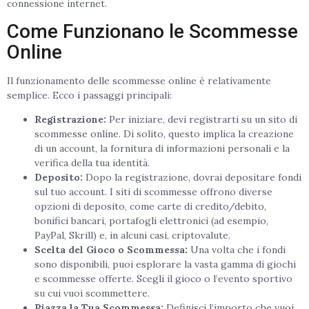
connessione internet.
Come Funzionano le Scommesse
Online
Il funzionamento delle scommesse online è relativamente
semplice. Ecco i passaggi principali:
Registrazione:
Per iniziare, devi registrarti su un sito di
scommesse online. Di solito, questo implica la creazione
di un account, la fornitura di informazioni personali e la
verifica della tua identità.
Deposito:
Dopo la registrazione, dovrai depositare fondi
sul tuo account. I siti di scommesse offrono diverse
opzioni di deposito, come carte di credito/debito,
bonifici bancari, portafogli elettronici (ad esempio,
PayPal, Skrill) e, in alcuni casi, criptovalute.
Scelta del Gioco o Scommessa:
Una volta che i fondi
sono disponibili, puoi esplorare la vasta gamma di giochi
e scommesse offerte. Scegli il gioco o l’evento sportivo
su cui vuoi scommettere.
Piazza la Tua Scommessa:
Definisci l’importo che vuoi