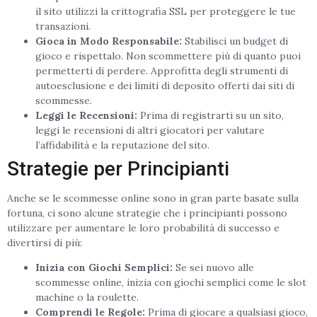
il sito utilizzi la crittografia SSL per proteggere le tue
transazioni.
Gioca in Modo Responsabile:
Stabilisci un budget di
gioco e rispettalo. Non scommettere più di quanto puoi
permetterti di perdere. Approfitta degli strumenti di
autoesclusione e dei limiti di deposito offerti dai siti di
scommesse.
Leggi le Recensioni:
Prima di registrarti su un sito,
leggi le recensioni di altri giocatori per valutare
l’affidabilità e la reputazione del sito.
Strategie per Principianti
Anche se le scommesse online sono in gran parte basate sulla
fortuna, ci sono alcune strategie che i principianti possono
utilizzare per aumentare le loro probabilità di successo e
divertirsi di più:
Inizia con Giochi Semplici:
Se sei nuovo alle
scommesse online, inizia con giochi semplici come le slot
machine o la roulette.
Comprendi le Regole:
Prima di giocare a qualsiasi gioco,