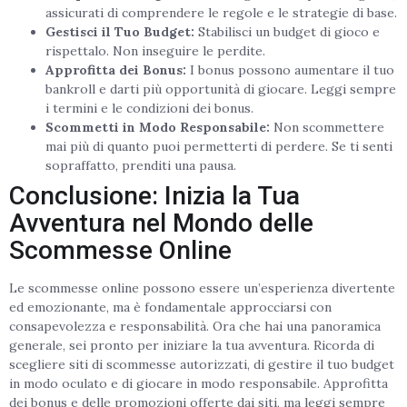
assicurati di comprendere le regole e le strategie di base.
Gestisci il Tuo Budget:
Stabilisci un budget di gioco e
rispettalo. Non inseguire le perdite.
Approfitta dei Bonus:
I bonus possono aumentare il tuo
bankroll e darti più opportunità di giocare. Leggi sempre
i termini e le condizioni dei bonus.
Scommetti in Modo Responsabile:
Non scommettere
mai più di quanto puoi permetterti di perdere. Se ti senti
sopraffatto, prenditi una pausa.
Conclusione: Inizia la Tua
Avventura nel Mondo delle
Scommesse Online
Le scommesse online possono essere un’esperienza divertente
ed emozionante, ma è fondamentale approcciarsi con
consapevolezza e responsabilità. Ora che hai una panoramica
generale, sei pronto per iniziare la tua avventura. Ricorda di
scegliere siti di scommesse autorizzati, di gestire il tuo budget
in modo oculato e di giocare in modo responsabile. Approfitta
dei bonus e delle promozioni offerte dai siti, ma leggi sempre