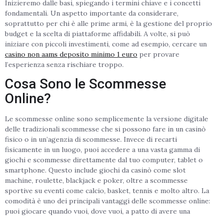
Inizieremo dalle basi, spiegando i termini chiave e i concetti
fondamentali. Un aspetto importante da considerare,
soprattutto per chi è alle prime armi, è la gestione del proprio
budget e la scelta di piattaforme affidabili. A volte, si può
iniziare con piccoli investimenti, come ad esempio, cercare un
casino non aams deposito minimo 1 euro
per provare
l’esperienza senza rischiare troppo.
Cosa Sono le Scommesse
Online?
Le scommesse online sono semplicemente la versione digitale
delle tradizionali scommesse che si possono fare in un casinò
fisico o in un’agenzia di scommesse. Invece di recarti
fisicamente in un luogo, puoi accedere a una vasta gamma di
giochi e scommesse direttamente dal tuo computer, tablet o
smartphone. Questo include giochi da casinò come slot
machine, roulette, blackjack e poker, oltre a scommesse
sportive su eventi come calcio, basket, tennis e molto altro. La
comodità è uno dei principali vantaggi delle scommesse online:
puoi giocare quando vuoi, dove vuoi, a patto di avere una