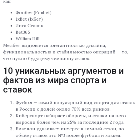
как:
Фонбет (Fonbet)
1xBet (1xБет)
Лига Ставок
Bet365
William Hill
Мелбет выделяется элегантностью дизайна,
функциональностью и стабильностью операций — то,
что нужно будущему чемпиону ставок.
10 уникальных аргументов и
фактов из мира спорта и
ставок
Футбол — самый популярный вид спорта для ставок
в России с долей около 70% всех рынков.
Киберспорт набирает обороты, и ставки на него
выросли более чем на 25% за последние 2 года.
Биатлон удваивает интерес в зимний сезон, по
объёму ставок это №3 после футбола и хоккея.