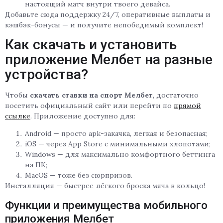
настоящий матч внутри твоего девайса.
Добавьте сюда поддержку 24/7, оперативные выплаты и
кэшбэк-бонусы — и получите непобедимый комплект!
Как скачать и установить
приложение Мелбет на разные
устройства?
Чтобы
скачать ставки на спорт Мелбет
, достаточно
посетить официальный сайт или перейти по
прямой
ссылке
. Приложение доступно для:
Android — просто apk-закачка, легкая и безопасная;
iOS — через App Store с минимальными хлопотами;
Windows — для максимально комфортного беттинга
на ПК;
MacOS — тоже без сюрпризов.
Инсталляция — быстрее лёгкого броска мяча в кольцо!
Функции и преимущества мобильного
приложения Мелбет