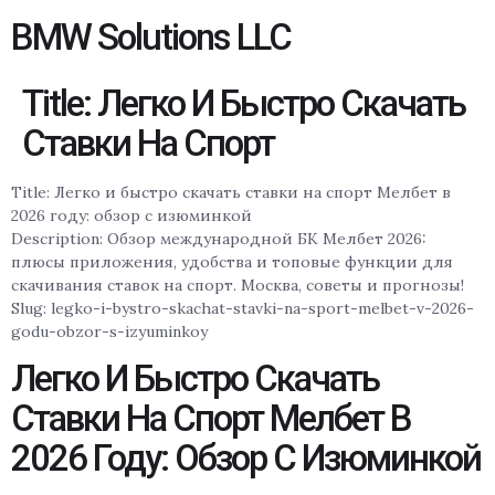
BMW Solutions LLC
Title: Легко И Быстро Скачать
Ставки На Спорт
Title: Легко и быстро скачать ставки на спорт Мелбет в
2026 году: обзор с изюминкой
Description: Обзор международной БК Мелбет 2026:
плюсы приложения, удобства и топовые функции для
скачивания ставок на спорт. Москва, советы и прогнозы!
Slug: legko-i-bystro-skachat-stavki-na-sport-melbet-v-2026-
godu-obzor-s-izyuminkoy
Легко И Быстро Скачать
Ставки На Спорт Мелбет В
2026 Году: Обзор С Изюминкой