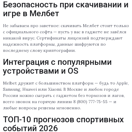
Безопасность при скачивании и
игре в Мелбет
Не забываем про заветное: скачивать Мелбет стоит только
с официального софта — пусть у вас в гаджете не завёлся
никакой вирус. Сертификаты лицензий подтверждают
надежность платформы, данные шифруются по
последнему слову криптографии.
Интеграция с популярными
устройствами и OS
Melbet дружит с большинством платформ — будь то Apple,
Samsung, Huawei или Xiaomi. В Москве и любом городе
России можно сыграть с гаджетом без тормозов и лагов,
всего звонок на горячую линию 8 (800) 777-75-55 — и
любые вопросы решены мгновенно.
ТОП-10 прогнозов спортивных
событий 2026