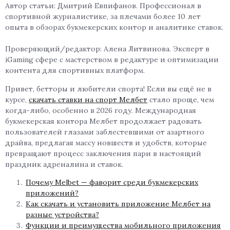
Автор статьи:
Дмитрий Евпифанов
. Профессионал в
спортивной журналистике, за плечами более 10 лет
опыта в обзорах букмекерских контор и аналитике ставок.
Проверяющий/редактор:
Алена Литвинова
. Эксперт в
iGaming сфере с мастерством в редактуре и оптимизации
контента для спортивных платформ.
Привет, бетторы и любители спорта! Если вы ещё не в
курсе,
скачать ставки на спорт Мелбет
стало проще, чем
когда-либо, особенно в 2026 году. Международная
букмекерская контора Мелбет продолжает радовать
пользователей глазами заблестевшими от азартного
драйва, предлагая массу новшеств и удобств, которые
превращают процесс заключения пари в настоящий
праздник адреналина и ставок.
Почему Melbet — фаворит среди букмекерских
приложений?
Как скачать и установить приложение Мелбет на
разные устройства?
Функции и преимущества мобильного приложения