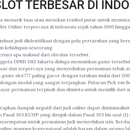
LOT TERBESAR DI IND
arus menarik tuas atau menekan tombol putar untuk memutar
lot Online terpercaya di indonesia sejak tahun 1995 hingg
anduan judi diidentifikasi dengan pola pertaruhan yang be
am kehidupan seseorang.
erinci apa maksud dari obrolan tersebut.
 anggota DPRD DKI Jakarta diduga memainkan game tersebut
esar dan terpercaya yang menyediakan permainan tebak angk
ia game slot777 paling gacor dengan taruhan mulai dari 200 
 dengan modal yang sangat terjangkau. Putaran Pick ‘em Bo
layar permainan terpisah dan diminta untuk memilih dari s
apkan dampak negatif dari judi online dapat diminimalisi
Pasal 303 KUHP yang dirujuk dalam Pasal 303 bis ayat (1)
empatan untuk permainan judi memerlukan izin. Berdasar
online maupun konvensional adalah haram dalam agama Is