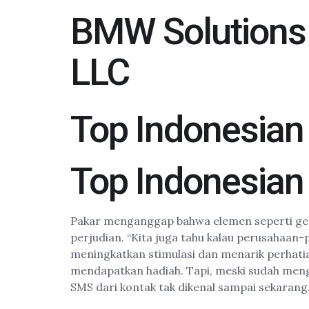
BMW Solutions
LLC
Top Indonesian 
Top Indonesian 
Pakar menganggap bahwa elemen seperti gen
perjudian. “Kita juga tahu kalau perusahaa
meningkatkan stimulasi dan menarik perhat
mendapatkan hadiah. Tapi, meski sudah mengga
SMS dari kontak tak dikenal sampai sekarang