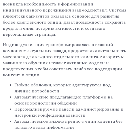
возникла необходимость в формировании
индивидуального переживания взаимодействия. Система
клиентских аккаунтов оказалась основой для развития
более комплексного опций, давая возможность сохранять
предпочтения, историю активности и создавать
персональные страницы.
Индивидуализация трансформировалась в главный
компонент актуальных вавада, предоставляя актуальность
материала для каждого отдельного клиента. Алгоритмы
машинного обучения изучают активные модели и
предпочтения, чтобы советовать наиболее подходящий
контент и опции.
Гибкие оболочки, которые адаптируются под
личные потребности
Автоматические предлагающие платформы на
основе хронологии общений
Персонализируемые панели администрирования и
настройки конфиденциальности
Автоматическое анализ предпочтений клиента без
прямого ввода информации