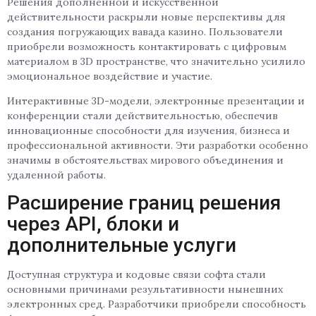
Решения дополненной и искусственной
действительности раскрыли новые перспективы для
создания погружающих вавада казино. Пользователи
приобрели возможность контактировать с цифровым
материалом в 3D пространстве, что значительно усилило
эмоциональное воздействие и участие.
Интерактивные 3D-модели, электронные презентации и
конференции стали действительностью, обеспечив
инновационные способности для изучения, бизнеса и
профессиональной активности. Эти разработки особенно
значимы в обстоятельствах мирового объединения и
удаленной работы.
Расширение границ решения
через API, блоки и
дополнительные услуги
Доступная структура и кодовые связи софта стали
основными причинами результативности нынешних
электронных сред. Разработчики приобрели способность