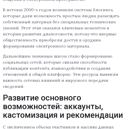
В истоках 2000-х годов возникли системы блогинга,
которые дали возможность простым людям размещать
собственный материал без специальных технических
умений. Этот этап оказался ключевым моментом в
истории развития диалоговости, потому что впервые
общественность приобрели доступ к орудиям
формирования электронного материала.
Дальнейшим значимым шагом стало формирование
социальных сетей, которые связали способности
публикации контента, взаимодействия и создания
отношений в общей платформе. Эти ресурсы выявили
важность сетевых влияний и вирусного передачи
сведений.
Развитие основного
возможностей: аккаунты,
кастомизация и рекомендации
С увеличением объема участников и массива данных