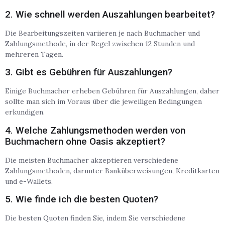
2. Wie schnell werden Auszahlungen bearbeitet?
Die Bearbeitungszeiten variieren je nach Buchmacher und
Zahlungsmethode, in der Regel zwischen 12 Stunden und
mehreren Tagen.
3. Gibt es Gebühren für Auszahlungen?
Einige Buchmacher erheben Gebühren für Auszahlungen, daher
sollte man sich im Voraus über die jeweiligen Bedingungen
erkundigen.
4. Welche Zahlungsmethoden werden von
Buchmachern ohne Oasis akzeptiert?
Die meisten Buchmacher akzeptieren verschiedene
Zahlungsmethoden, darunter Banküberweisungen, Kreditkarten
und e-Wallets.
5. Wie finde ich die besten Quoten?
Die besten Quoten finden Sie, indem Sie verschiedene