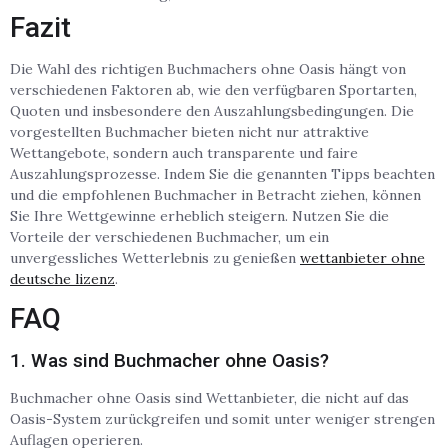
Fazit
Die Wahl des richtigen Buchmachers ohne Oasis hängt von
verschiedenen Faktoren ab, wie den verfügbaren Sportarten,
Quoten und insbesondere den Auszahlungsbedingungen. Die
vorgestellten Buchmacher bieten nicht nur attraktive
Wettangebote, sondern auch transparente und faire
Auszahlungsprozesse. Indem Sie die genannten Tipps beachten
und die empfohlenen Buchmacher in Betracht ziehen, können
Sie Ihre Wettgewinne erheblich steigern. Nutzen Sie die
Vorteile der verschiedenen Buchmacher, um ein
unvergessliches Wetterlebnis zu genießen
wettanbieter ohne
deutsche lizenz
.
FAQ
1. Was sind Buchmacher ohne Oasis?
Buchmacher ohne Oasis sind Wettanbieter, die nicht auf das
Oasis-System zurückgreifen und somit unter weniger strengen
Auflagen operieren.