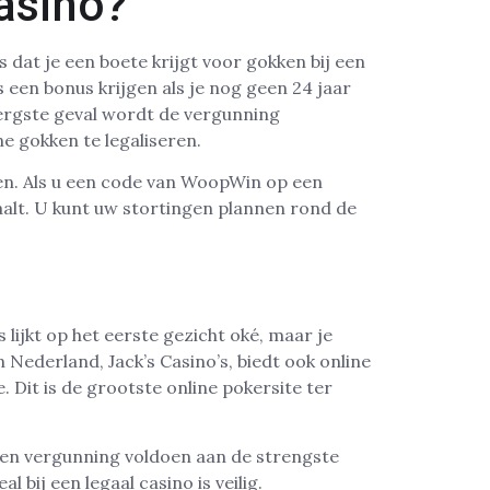
asino?
s dat je een boete krijgt voor gokken bij een
s een bonus krijgen als je nog geen 24 jaar
t ergste geval wordt de vergunning
e gokken te legaliseren.
n. Als u een code van WoopWin op een
taalt. U kunt uw stortingen plannen rond de
lijkt op het eerste gezicht oké, maar je
Nederland, Jack’s Casino’s, biedt ook online
. Dit is de grootste online pokersite ter
et een vergunning voldoen aan de strengste
bij een legaal casino is veilig.