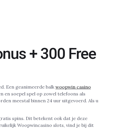
nus + 300 Free
ed. Een geanimeerde balk
woopwin casino
ën en soepel spel op zowel telefoons als
den meestal binnen 24 uur uitgevoerd. Als u
atis spins. Dit betekent ook dat je deze
uikelijk Woopwincasino slots, vind je bij dit