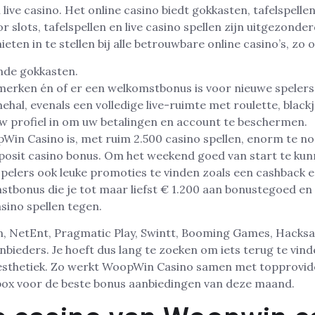
 live casino. Het online casino biedt gokkasten, tafelspelle
 slots, tafelspellen en live casino spellen zijn uitgezonde
eten in te stellen bij alle betrouwbare online casino’s, z
ende gokkasten.
enmerken én of er een welkomstbonus is voor nieuwe spelers 
ehal, evenals een volledige live-ruimte met roulette, black
uw profiel in om uw betalingen en account te beschermen.
pWin Casino is, met ruim 2.500 casino spellen, enorm te 
posit casino bonus. Om het weekend goed van start te kunn
 spelers ook leuke promoties te vinden zoals een cashback 
tbonus die je tot maar liefst € 1.200 aan bonustegoed en 3
sino spellen tegen.
on, NetEnt, Pragmatic Play, Swintt, Booming Games, Hacksa
bieders. Je hoeft dus lang te zoeken om iets terug te vinde
 esthetiek. Zo werkt WoopWin Casino samen met topprovid
nbox voor de beste bonus aanbiedingen van deze maand.