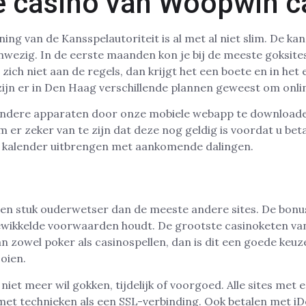
e casino van Woopwin c
ng van de Kansspelautoriteit is al met al niet slim. De kan
 aanwezig. In de eerste maanden kon je bij de meeste goksite
zich niet aan de regels, dan krijgt het een boete en in he
ijn er in Den Haag verschillende plannen geweest om onlin
 andere apparaten door onze mobiele webapp te downloade
m er zeker van te zijn dat deze nog geldig is voordat u be
e kalender uitbrengen met aankomende dalingen.
en stuk ouderwetser dan de meeste andere sites. De bonus 
ewikkelde voorwaarden houdt. De grootste casinoketen van 
an zowel poker als casinospellen, dan is dit een goede keuze
oien.
e niet meer wil gokken, tijdelijk of voorgoed. Alle sites m
t technieken als een SSL-verbinding. Ook betalen met iDeal 