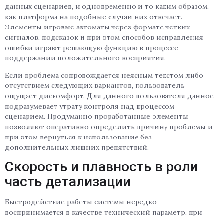
данных сценариев, и одновременно и то каким образом,
как платформа на подобные случаи них отвечает.
Элементы игровые автоматы через формате четких
сигналов, подсказок и при этом способов исправления
ошибки играют решающую функцию в процессе
поддержании положительного восприятия.
Если проблема сопровождается неясным текстом либо
отсутствием следующих вариантов, пользователь
ощущает дискомфорт. Для данного пользователя данное
подразумевает утрату контроля над процессом
сценарием. Продуманно проработанные элементы
позволяют оперативно определить причину проблемы и
при этом вернуться к использование без
дополнительных лишних препятствий.
Скорость и плавность в роли
часть детализации
Быстродействие работы системы нередко
воспринимается в качестве технический параметр, при