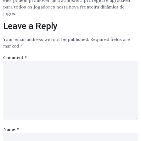
eles podem promover uma atmosfera protegida e agradável
para todos os jogadores nesta nova fronteira dinâmica de
jogos.
Leave a Reply
Your email address will not be published.
Required fields are
marked
*
Comment
*
Name
*