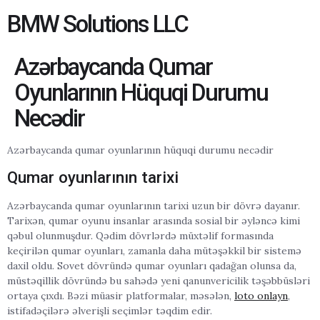
BMW Solutions LLC
Azərbaycanda Qumar
Oyunlarının Hüquqi Durumu
Necədir
Azərbaycanda qumar oyunlarının hüquqi durumu necədir
Qumar oyunlarının tarixi
Azərbaycanda qumar oyunlarının tarixi uzun bir dövrə dayanır.
Tarixən, qumar oyunu insanlar arasında sosial bir əyləncə kimi
qəbul olunmuşdur. Qədim dövrlərdə müxtəlif formasında
keçirilən qumar oyunları, zamanla daha mütəşəkkil bir sistemə
daxil oldu. Sovet dövründə qumar oyunları qadağan olunsa da,
müstəqillik dövründə bu sahədə yeni qanunvericilik təşəbbüsləri
ortaya çıxdı. Bəzi müasir platformalar, məsələn,
loto onlayn
,
istifadəçilərə əlverişli seçimlər təqdim edir.