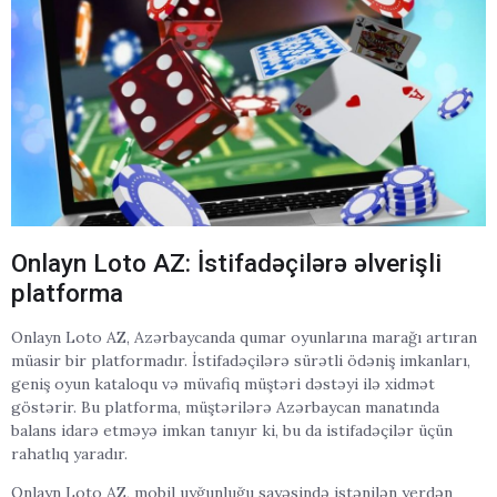
Onlayn Loto AZ: İstifadəçilərə əlverişli
platforma
Onlayn Loto AZ, Azərbaycanda qumar oyunlarına marağı artıran
müasir bir platformadır. İstifadəçilərə sürətli ödəniş imkanları,
geniş oyun kataloqu və müvafiq müştəri dəstəyi ilə xidmət
göstərir. Bu platforma, müştərilərə Azərbaycan manatında
balans idarə etməyə imkan tanıyır ki, bu da istifadəçilər üçün
rahatlıq yaradır.
Onlayn Loto AZ, mobil uyğunluğu sayəsində istənilən yerdən