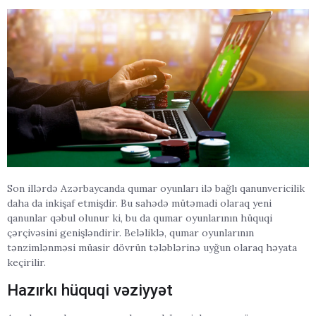
Son illərdə Azərbaycanda qumar oyunları ilə bağlı qanunvericilik
daha da inkişaf etmişdir. Bu sahədə mütəmadi olaraq yeni
qanunlar qəbul olunur ki, bu da qumar oyunlarının hüquqi
çərçivəsini genişləndirir. Beləliklə, qumar oyunlarının
tənzimlənməsi müasir dövrün tələblərinə uyğun olaraq həyata
keçirilir.
Hazırkı hüquqi vəziyyət