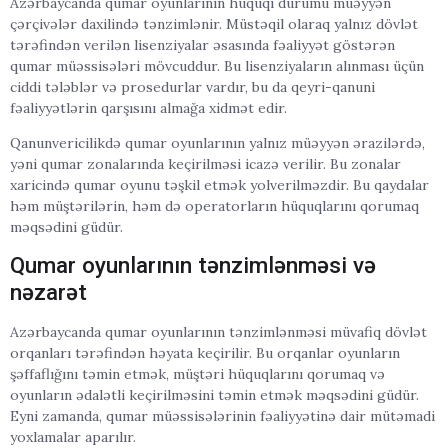
Azərbaycanda qumar oyunlarının hüquqi durumu müəyyən
çərçivələr daxilində tənzimlənir. Müstəqil olaraq yalnız dövlət
tərəfindən verilən lisenziyalar əsasında fəaliyyət göstərən
qumar müəssisələri mövcuddur. Bu lisenziyaların alınması üçün
ciddi tələblər və prosedurlar vardır, bu da qeyri-qanuni
fəaliyyətlərin qarşısını almağa xidmət edir.
Qanunvericilikdə qumar oyunlarının yalnız müəyyən ərazilərdə,
yəni qumar zonalarında keçirilməsi icazə verilir. Bu zonalar
xaricində qumar oyunu təşkil etmək yolverilməzdir. Bu qaydalar
həm müştərilərin, həm də operatorların hüquqlarını qorumaq
məqsədini güdür.
Qumar oyunlarının tənzimlənməsi və
nəzarət
Azərbaycanda qumar oyunlarının tənzimlənməsi müvafiq dövlət
orqanları tərəfindən həyata keçirilir. Bu orqanlar oyunların
şəffaflığını təmin etmək, müştəri hüquqlarını qorumaq və
oyunların ədalətli keçirilməsini təmin etmək məqsədini güdür.
Eyni zamanda, qumar müəssisələrinin fəaliyyətinə dair mütəmadi
yoxlamalar aparılır.