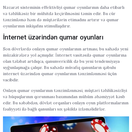
Nəzarət sisteminin effektivliyi qumar oyunlarının daha etibarlı
və təhlükəsiz bir mühitdə keçirilməsini təmin edir. Bu cür
tənzimləmə həm də müştərilərin etimadını artırır və qumar
oyunlarının inkişafını stimullaşdırır.
İnternet üzərindən qumar oyunları
Son dövrlərdə onlayn qumar oyunlarının artması, bu sahədə yeni
müzakirələrə yol açmışdır. İnternet vasitəsilə qumar oyunlarına
olan tələbat artdıqca, qanunvericilik də bu yeni tendensiyaya
uyğunlaşmağa çalışır. Bu sahədə müvafiq qanunların qəbulu
internet üzərindən qumar oyunlarının tənzimlənməsi üçün
vacibdir.
Onlayn qumar oyunlarının tənzimlənməsi, müştəri təhlükəsizliyi
və hüquqlarının qorunması baxımından mühüm əhəmiyyət kəsb
edir. Bu səbəbdən, dövlət orqanları onlayn oyun platformalarının
fəaliyyəti ilə bağlı qanunları sıx şəkildə izləməlidirlər.