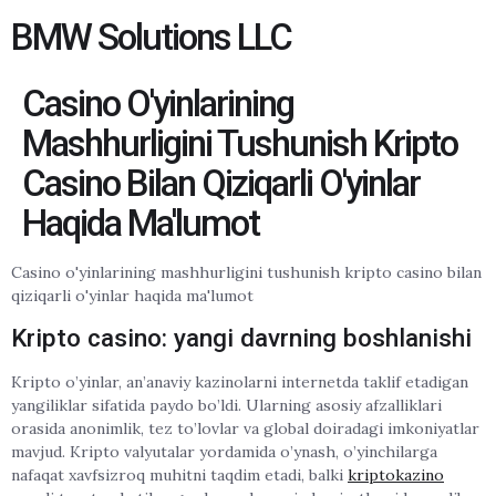
BMW Solutions LLC
Casino O'yinlarining
Mashhurligini Tushunish Kripto
Casino Bilan Qiziqarli O'yinlar
Haqida Ma'lumot
Casino o'yinlarining mashhurligini tushunish kripto casino bilan
qiziqarli o'yinlar haqida ma'lumot
Kripto casino: yangi davrning boshlanishi
Kripto o’yinlar, an’anaviy kazinolarni internetda taklif etadigan
yangiliklar sifatida paydo bo’ldi. Ularning asosiy afzalliklari
orasida anonimlik, tez to’lovlar va global doiradagi imkoniyatlar
mavjud. Kripto valyutalar yordamida o’ynash, o’yinchilarga
nafaqat xavfsizroq muhitni taqdim etadi, balki
kriptokazino