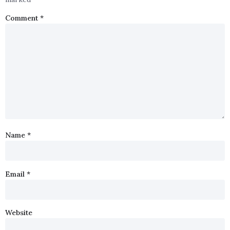
Comment
*
Name
*
Email
*
Website