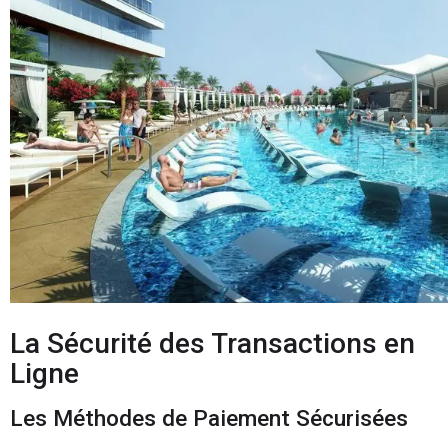
La Sécurité des Transactions en
Ligne
Les Méthodes de Paiement Sécurisées