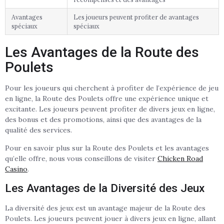
Avantages
Les joueurs peuvent profiter de avantages
spéciaux
spéciaux
Les Avantages de la Route des
Poulets
Pour les joueurs qui cherchent à profiter de l’expérience de jeu
en ligne, la Route des Poulets offre une expérience unique et
excitante. Les joueurs peuvent profiter de divers jeux en ligne,
des bonus et des promotions, ainsi que des avantages de la
qualité des services.
Pour en savoir plus sur la Route des Poulets et les avantages
qu’elle offre, nous vous conseillons de visiter
Chicken Road
Casino
.
Les Avantages de la Diversité des Jeux
La diversité des jeux est un avantage majeur de la Route des
Poulets. Les joueurs peuvent jouer à divers jeux en ligne, allant