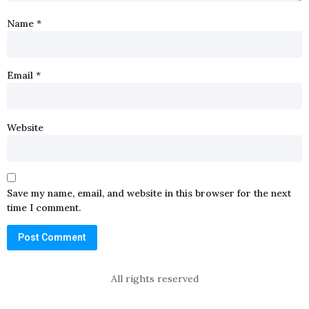
Name
*
Email
*
Website
Save my name, email, and website in this browser for the next
time I comment.
All rights reserved