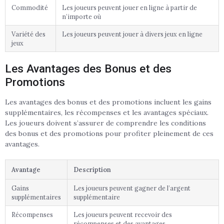
Commodité
Les joueurs peuvent jouer en ligne à partir de
n’importe où
Variété des
Les joueurs peuvent jouer à divers jeux en ligne
jeux
Les Avantages des Bonus et des
Promotions
Les avantages des bonus et des promotions incluent les gains
supplémentaires, les récompenses et les avantages spéciaux.
Les joueurs doivent s’assurer de comprendre les conditions
des bonus et des promotions pour profiter pleinement de ces
avantages.
Avantage
Description
Gains
Les joueurs peuvent gagner de l’argent
supplémentaires
supplémentaire
Récompenses
Les joueurs peuvent recevoir des
récompenses et des avantages