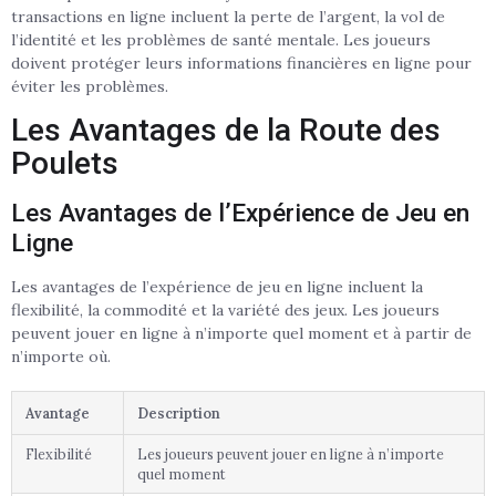
transactions en ligne incluent la perte de l’argent, la vol de
l’identité et les problèmes de santé mentale. Les joueurs
doivent protéger leurs informations financières en ligne pour
éviter les problèmes.
Les Avantages de la Route des
Poulets
Les Avantages de l’Expérience de Jeu en
Ligne
Les avantages de l’expérience de jeu en ligne incluent la
flexibilité, la commodité et la variété des jeux. Les joueurs
peuvent jouer en ligne à n’importe quel moment et à partir de
n’importe où.
Avantage
Description
Flexibilité
Les joueurs peuvent jouer en ligne à n’importe
quel moment