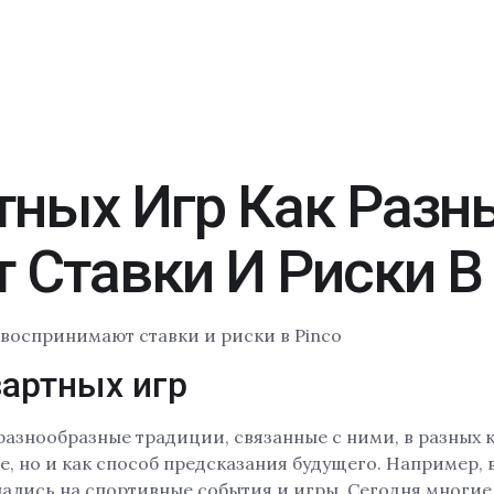
ртных Игр Как Раз
Ставки И Риски В 
 воспринимают ставки и риски в Pinco
зартных игр
знообразные традиции, связанные с ними, в разных к
е, но и как способ предсказания будущего. Например,
лались на спортивные события и игры. Сегодня многи