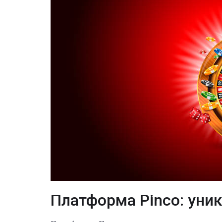
Платформа Pinco: уни