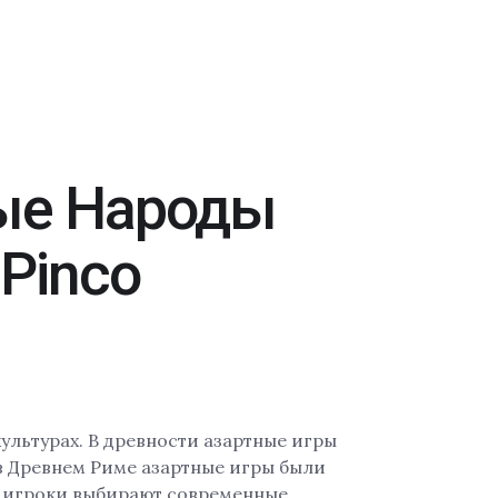
ные Народы
Pinco
ультурах. В древности азартные игры
 в Древнем Риме азартные игры были
е игроки выбирают современные