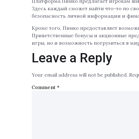
Платформа Пинко предлагает игрокам шир
Здесь каждый сможет найти что-то по сво
безопасность личной информации и финан
Кроме того, Пинко предоставляет возможн
Приветственные бонусы и акционные пред
игры, но и возможность погрузиться в ми
Leave a Reply
Your email address will not be published.
Req
Comment
*