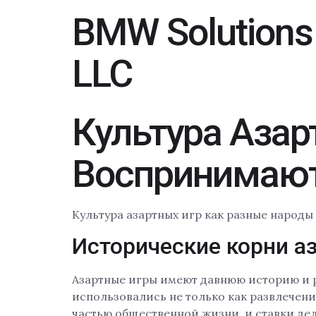
BMW Solutions
LLC
Культура Аза
Воспринимают 
Культура азартных игр как разные народы
Исторические корни а
Азартные игры имеют давнюю историю и ра
использовались не только как развлечени
частью общественной жизни, и ставки де