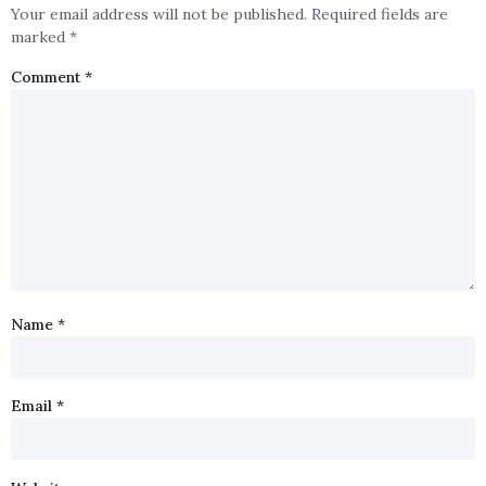
Your email address will not be published.
Required fields are
marked
*
Comment
*
Name
*
Email
*