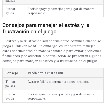
pausas
Buscar
Recibir apoyo y consejos para jugar de manera
ayuda
responsable.
Consejos para manejar el estrés y la
frustración en el juego
El estrés y la frustración son sentimientos comunes cuando se
juega a Chicken Road. Sin embargo, es importante manejar
estos sentimientos de manera saludable para evitar problemas
financieros y de adicción. A continuación, se presentan algunos
consejos para manejar el estrés y la frustración en el juego:
Consejo
Razón por la cual es útil
Tomar
Evitar el ’tilt’ y mantener la concentración.
pausas
Buscar
Recibir apoyo y consejos para jugar de manera
ayuda
responsable.