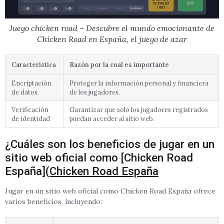
Juego chicken road – Descubre el mundo emocionante de
Chicken Road en España, el juego de azar
Característica
Razón por la cual es importante
Encriptación
Proteger la información personal y financiera
de datos
de los jugadores.
Verificación
Garantizar que solo los jugadores registrados
de identidad
puedan acceder al sitio web.
¿Cuáles son los beneficios de jugar en un
sitio web oficial como [Chicken Road
España](
Chicken Road España
Jugar en un sitio web oficial como Chicken Road España ofrece
varios beneficios, incluyendo: