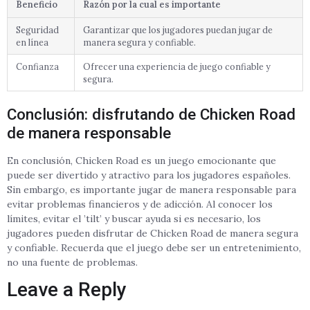
Beneficio
Razón por la cual es importante
Seguridad
Garantizar que los jugadores puedan jugar de
en línea
manera segura y confiable.
Confianza
Ofrecer una experiencia de juego confiable y
segura.
Conclusión: disfrutando de Chicken Road
de manera responsable
En conclusión, Chicken Road es un juego emocionante que
puede ser divertido y atractivo para los jugadores españoles.
Sin embargo, es importante jugar de manera responsable para
evitar problemas financieros y de adicción. Al conocer los
límites, evitar el ’tilt’ y buscar ayuda si es necesario, los
jugadores pueden disfrutar de Chicken Road de manera segura
y confiable. Recuerda que el juego debe ser un entretenimiento,
no una fuente de problemas.
Leave a Reply