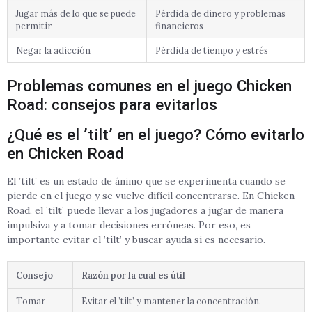
Jugar más de lo que se puede
Pérdida de dinero y problemas
permitir
financieros
Negar la adicción
Pérdida de tiempo y estrés
Problemas comunes en el juego Chicken
Road: consejos para evitarlos
¿Qué es el ’tilt’ en el juego? Cómo evitarlo
en Chicken Road
El ’tilt’ es un estado de ánimo que se experimenta cuando se
pierde en el juego y se vuelve difícil concentrarse. En Chicken
Road, el ’tilt’ puede llevar a los jugadores a jugar de manera
impulsiva y a tomar decisiones erróneas. Por eso, es
importante evitar el ’tilt’ y buscar ayuda si es necesario.
Consejo
Razón por la cual es útil
Tomar
Evitar el ’tilt’ y mantener la concentración.