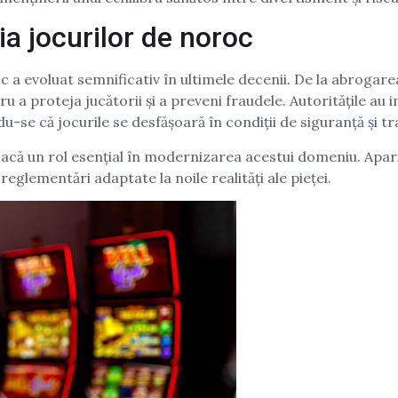
a jocurilor de noroc
a evoluat semnificativ în ultimele decenii. De la abrogare
u a proteja jucătorii și a preveni fraudele. Autoritățile a
ndu-se că jocurile se desfășoară în condiții de siguranță și t
acă un rol esențial în modernizarea acestui domeniu. Apariț
reglementări adaptate la noile realități ale pieței.