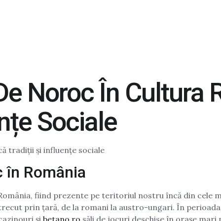
r De Noroc În Cultur
ențe Sociale
tradiții și influențe sociale
oc în România
România, fiind prezente pe teritoriul nostru încă din cele m
 trecut prin țară, de la romani la austro-ungari. În perioad
cazinouri și
betano ro
săli de jocuri deschise în orașe mari