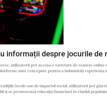
u informații despre jocurile de
oroc, utilizatorii pot accesa o varietate de resurse online 
e platforme sunt concepute pentru a îmbunătăți experiența uti
radițiile locale sau de impactul social, utilizatorii pot găsi 
abil și se promovează educația financiară în rândul populație