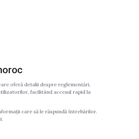
 noroc
care oferă detalii despre reglementări,
lizatorilor, facilitând accesul rapid la
informații care să le răspundă întrebărilor.
i.