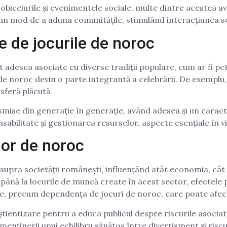
 obiceiurile și evenimentele sociale, multe dintre acestea a
 un mod de a aduna comunitățile, stimulând interacțiunea so
te de jocurile de noroc
 adesea asociate cu diverse tradiții populare, cum ar fi pe
e noroc devin o parte integrantă a celebrării. De exemplu, l
sferă plăcută.
nsmise din generație în generație, având adesea și un caracte
nsabilitate și gestionarea resurselor, aspecte esențiale în v
lor de noroc
supra societății românești, influențând atât economia, cât ș
, până la locurile de muncă create în acest sector, efectele
 precum dependența de jocuri de noroc, care poate afecta g
știentizare pentru a educa publicul despre riscurile asociate
menținerii unui echilibru sănătos între divertisment și riscu