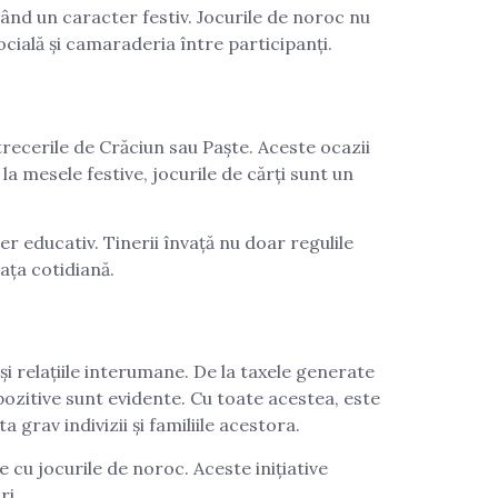
vând un caracter festiv. Jocurile de noroc nu
cială și camaraderia între participanți.
trecerile de Crăciun sau Paște. Aceste ocazii
a mesele festive, jocurile de cărți sunt un
r educativ. Tinerii învață nu doar regulile
iața cotidiană.
i relațiile interumane. De la taxele generate
 pozitive sunt evidente. Cu toate acestea, este
rav indivizii și familiile acestora.
 cu jocurile de noroc. Aceste inițiative
ri.