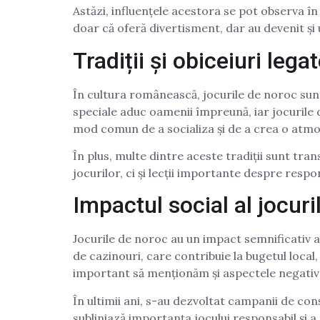
Astăzi, influențele acestora se pot observa în
doar că oferă divertisment, dar au devenit și
Tradiții și obiceiuri lega
În cultura românească, jocurile de noroc sunt
speciale aduc oamenii împreună, iar jocurile d
mod comun de a socializa și de a crea o atmo
În plus, multe dintre aceste tradiții sunt tra
jocurilor, ci și lecții importante despre respo
Impactul social al jocuri
Jocurile de noroc au un impact semnificativ a
de cazinouri, care contribuie la bugetul local
important să menționăm și aspectele negative,
În ultimii ani, s-au dezvoltat campanii de con
subliniază importanța jocului responsabil și a 