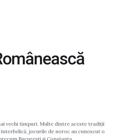
a Românească
ai vechi timpuri. Multe dintre aceste tradiții
a interbelică, jocurile de noroc au cunoscut o
 precum București și Constanța.