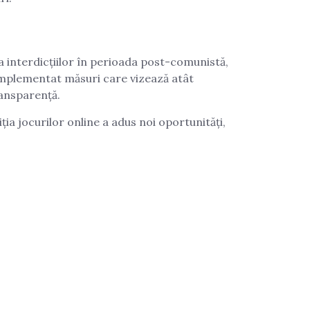
a interdicțiilor în perioada post-comunistă,
u implementat măsuri care vizează atât
ransparență.
ia jocurilor online a adus noi oportunități,