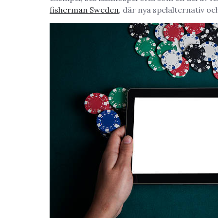
fisherman Sweden
, där nya spelalternativ och