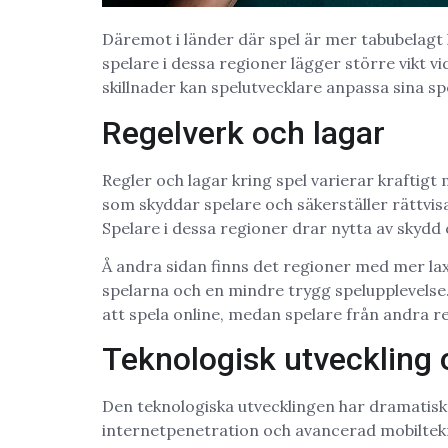
Däremot i länder där spel är mer tabubelagt k
spelare i dessa regioner lägger större vikt v
skillnader kan spelutvecklare anpassa sina spe
Regelverk och lagar
Regler och lagar kring spel varierar kraftigt
som skyddar spelare och säkerställer rättvisa
Spelare i dessa regioner drar nytta av skydd 
Å andra sidan finns det regioner med mer lax 
spelarna och en mindre trygg spelupplevelse
att spela online, medan spelare från andra r
Teknologisk utveckling 
Den teknologiska utvecklingen har dramatisk
internetpenetration och avancerad mobiltek