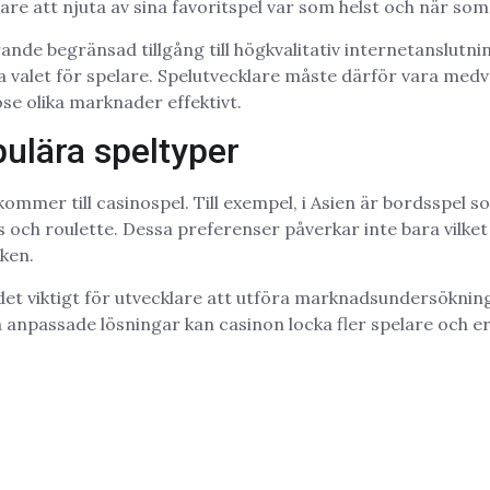
are att njuta av sina favoritspel var som helst och när som 
farande begränsad tillgång till högkvalitativ internetanslu
a valet för spelare. Spelutvecklare måste därför vara med
se olika marknader effektivt.
ulära speltyper
kommer till casinospel. Till exempel, i Asien är bordsspel 
 och roulette. Dessa preferenser påverkar inte bara vilke
ken.
 det viktigt för utvecklare att utföra marknadsundersökning
a anpassade lösningar kan casinon locka fler spelare och er