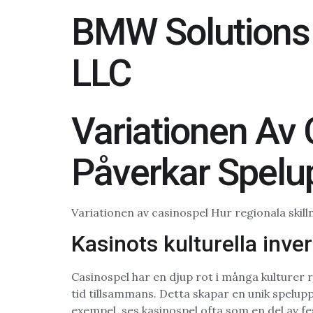
BMW Solutions
LLC
Variationen Av 
Påverkar Spelu
Variationen av casinospel Hur regionala skil
Kasinots kulturella inve
Casinospel har en djup rot i många kulturer ru
tid tillsammans. Detta skapar en unik spelupp
exempel, ses kasinospel ofta som en del av fe