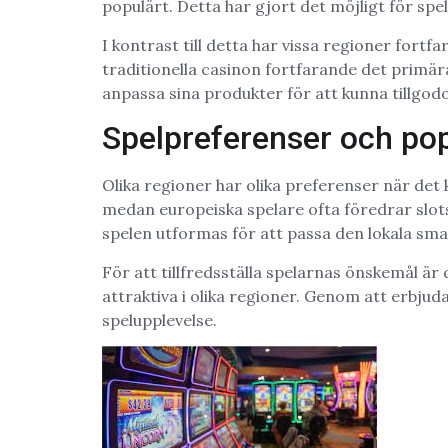
populärt. Detta har gjort det möjligt för spel
I kontrast till detta har vissa regioner fort
traditionella casinon fortfarande det primär
anpassa sina produkter för att kunna tillgodo
Spelpreferenser och pop
Olika regioner har olika preferenser när det 
medan europeiska spelare ofta föredrar slots
spelen utformas för att passa den lokala sma
För att tillfredsställa spelarnas önskemål är
attraktiva i olika regioner. Genom att erbjud
spelupplevelse.