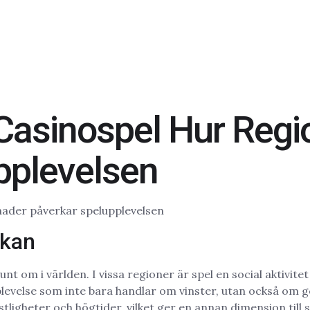
Casinospel Hur Regio
pplevelsen
lnader påverkar spelupplevelsen
rkan
nt om i världen. I vissa regioner är spel en social aktivite
levelse som inte bara handlar om vinster, utan också om ge
stligheter och högtider, vilket ger en annan dimension till